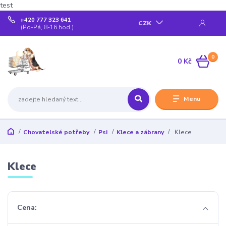
test
+420 777 323 641
CZK
(Po-Pá, 8-16 hod.)
0
0 Kč
Menu
Chovatelské potřeby
Psi
Klece a zábrany
Klece
Klece
Cena: