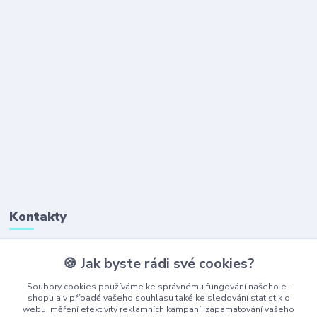
Kontakty
🍪 Jak byste rádi své cookies?
+420 777 323 641
(Po-Pá, 8-16 hod.)
Soubory cookies používáme ke správnému fungování našeho e-
shopu a v případě vašeho souhlasu také ke sledování statistik o
webu, měření efektivity reklamních kampaní, zapamatování vašeho
obchod@ajaxshop.cz