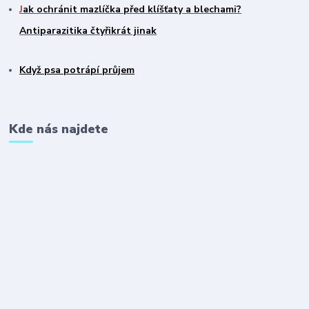
J
ak ochránit mazlíčka před klíšťaty a blechami?
Antiparazitika čtyřikrát jinak
Když psa potrápí průjem
Kde nás najdete