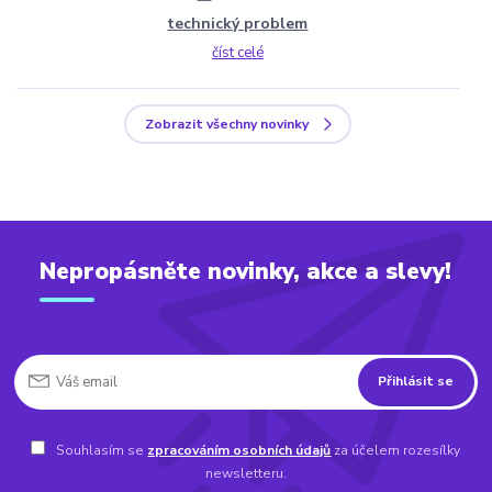
technický problem
číst celé
Zobrazit všechny novinky
Nepropásněte novinky, akce a slevy!
Přihlásit se
Souhlasím se
zpracováním osobních údajů
za účelem rozesílky
newsletteru.