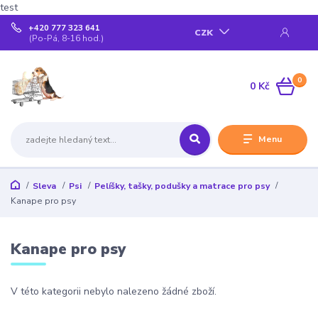
test
+420 777 323 641
CZK
(Po-Pá, 8-16 hod.)
0
0 Kč
Menu
Sleva
Psi
Pelíšky, tašky, podušky a matrace pro psy
Kanape pro psy
Kanape pro psy
V této kategorii nebylo nalezeno žádné zboží.