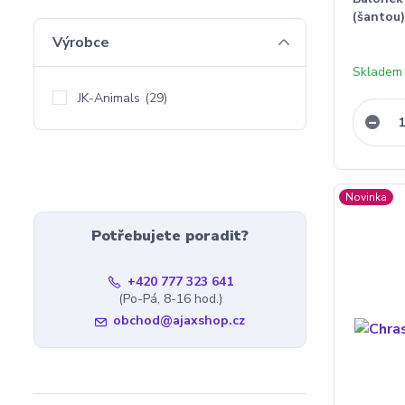
(šantou)
Výrobce
Skladem
JK-Animals
(29)
Novinka
Potřebujete poradit?
+420 777 323 641
(Po-Pá, 8-16 hod.)
obchod@ajaxshop.cz