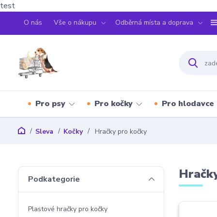
test
O nás
Vše o nákupu
Odběrná místa a doprava
Pro psy
Pro kočky
Pro hlodavce
Sleva
Kočky
Hračky pro kočky
Hračky
Podkategorie
Plastové hračky pro kočky