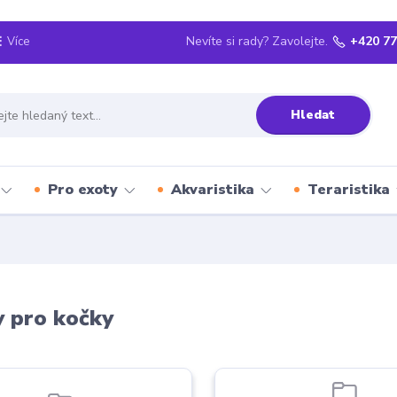
Nevíte si rady? Zavolejte.
+420 77
Více
Hledat
Pro exoty
Akvaristika
Teraristika
 pro kočky