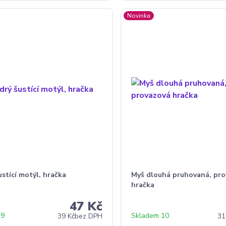
Novinka
stící motýl, hračka
Myš dlouhá pruhovaná, pro
hračka
47 Kč
 9
Skladem 10
39 Kč
bez DPH
31