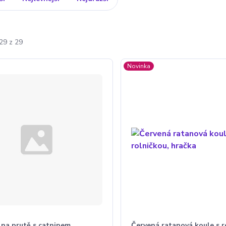
29 z 29
Novinka
 na prutě s catnipem
Červená ratanová koule s r