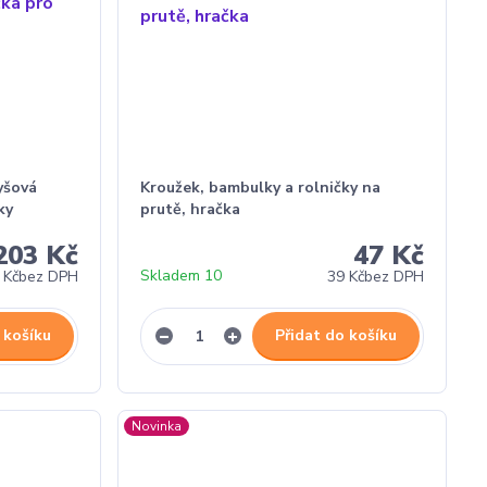
lyšová
Kroužek, bambulky a rolničky na
ky
prutě, hračka
203 Kč
47 Kč
Skladem 10
 Kč
bez DPH
39 Kč
bez DPH
 košíku
Přidat do košíku
Novinka