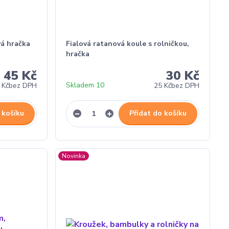
vá hračka
Fialová ratanová koule s rolničkou,
hračka
45 Kč
30 Kč
Skladem 10
 Kč
bez DPH
25 Kč
bez DPH
 košíku
Přidat do košíku
Novinka