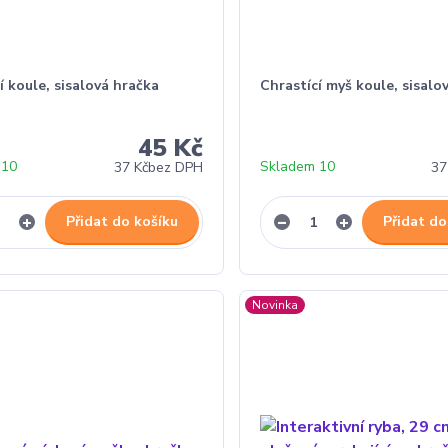
í koule, sisalová hračka
Chrastící myš koule, sisalo
45 Kč
 10
Skladem 10
37 Kč
bez DPH
37
Přidat do košíku
Přidat do
Novinka