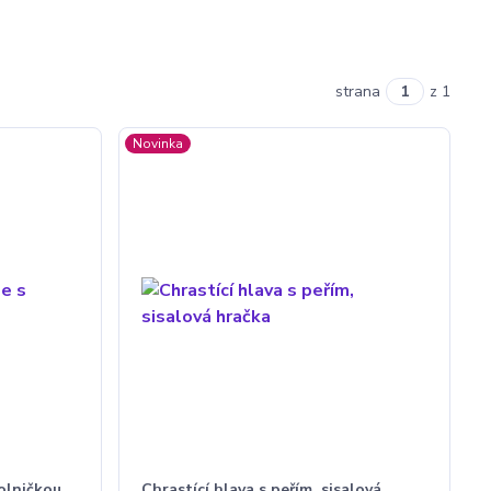
strana
z 1
Novinka
olničkou,
Chrastící hlava s peřím, sisalová