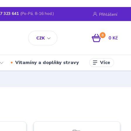
7 323 641
(Po-Pá, 8-16 hod.)
Přihlášení
0
0 Kč
CZK
Více
Vitamíny a doplňky stravy