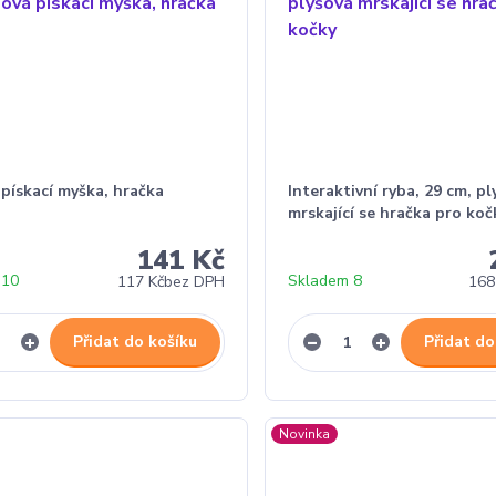
pískací myška, hračka
Interaktivní ryba, 29 cm, p
mrskající se hračka pro koč
141 Kč
 10
Skladem 8
117 Kč
bez DPH
168
Přidat do košíku
Přidat do
Novinka