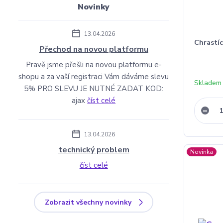
Novinky
13.04.2026
Chrastíc
Přechod na novou platformu
Pravě jsme přešli na novou platformu e-
shopu a za vaší registraci Vám dáváme slevu
Skladem
5% PRO SLEVU JE NUTNÉ ZADAT KOD:
ajax
číst celé
13.04.2026
technický problem
Novinka
číst celé
Zobrazit všechny novinky