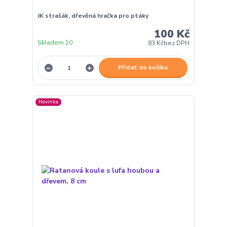
JK strašák, dřevěná hračka pro ptáky
100 Kč
Skladem 10
83 Kč
bez DPH
Přidat do košíku
Novinka