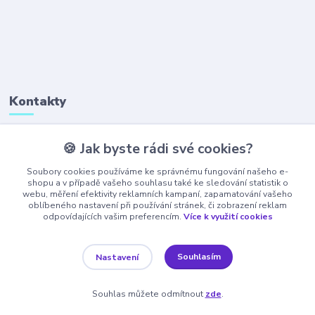
Kontakty
🍪 Jak byste rádi své cookies?
+420 777 323 641
(Po-Pá, 8-16 hod.)
Soubory cookies používáme ke správnému fungování našeho e-
shopu a v případě vašeho souhlasu také ke sledování statistik o
webu, měření efektivity reklamních kampaní, zapamatování vašeho
obchod@ajaxshop.cz
oblíbeného nastavení při používání stránek, či zobrazení reklam
odpovídajících vašim preferencím.
Více k využití cookies
Souhlasím
Nastavení
Souhlas můžete odmítnout
zde
.
Vytvořeno na
Eshop-rychle.cz