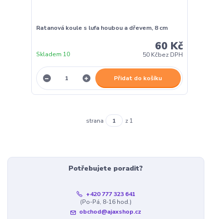
Ratanová koule s lufa houbou a dřevem, 8 cm
60 Kč
Skladem 10
50 Kč
bez DPH
Přidat do košíku
strana
z 1
Potřebujete poradit?
+420 777 323 641
(Po-Pá, 8-16 hod.)
obchod@ajaxshop.cz