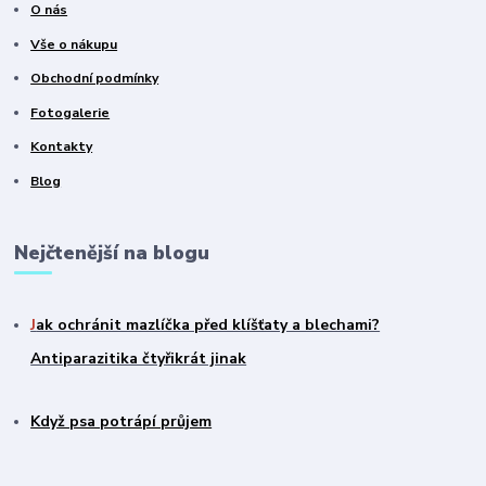
O nás
Vše o nákupu
Obchodní podmínky
Fotogalerie
Kontakty
Blog
Nejčtenější na blogu
J
ak ochránit mazlíčka před klíšťaty a blechami?
Antiparazitika čtyřikrát jinak
Když psa potrápí průjem