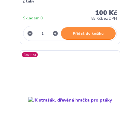
ptáky
100 Kč
Skladem 8
83 Kč
bez DPH
Přidat do košíku
Novinka