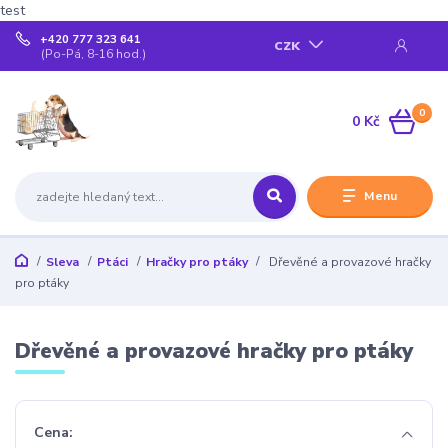
test
+420 777 323 641
CZK
(Po-Pá, 8-16 hod.)
0
0 Kč
Menu
Sleva
Ptáci
Hračky pro ptáky
Dřevěné a provazové hračky
pro ptáky
Dřevěné a provazové hračky pro ptáky
Cena: