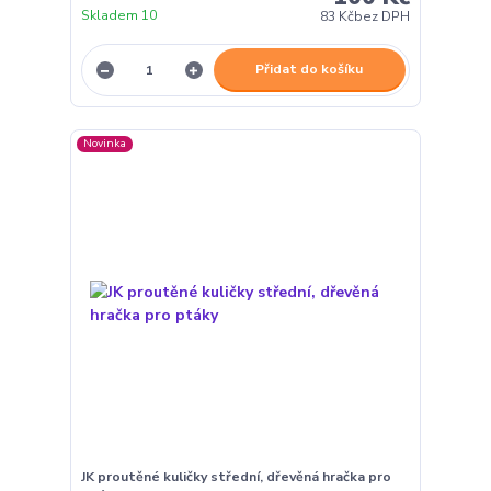
Skladem 10
83 Kč
bez DPH
Přidat do košíku
Novinka
JK proutěné kuličky střední, dřevěná hračka pro