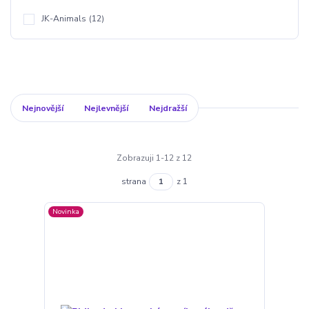
JK-Animals
(12)
Nejnovější
Nejlevnější
Nejdražší
Zobrazuji 1-12 z 12
strana
z 1
Novinka