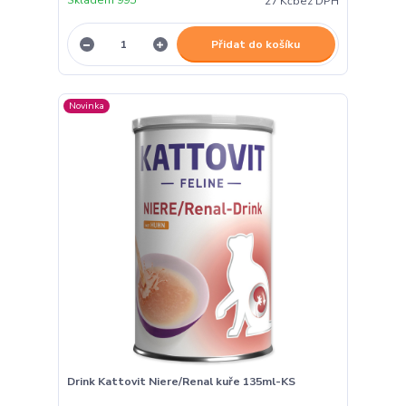
27 Kč
bez DPH
Přidat do košíku
Novinka
Drink Kattovit Niere/Renal kuře 135ml-KS