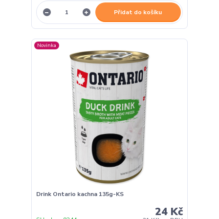
Přidat do košíku
Novinka
Drink Ontario kachna 135g-KS
24 Kč