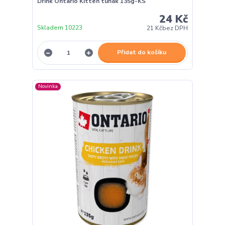
Drink Ontario Kitten tuňák 135g-KS
24 Kč
Skladem 10223
21 Kč
bez DPH
Přidat do košíku
Novinka