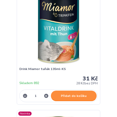
Drink Miamor tuňák 135ml-KS
31 Kč
Skladem 892
28 Kč
bez DPH
Přidat do košíku
Novinka