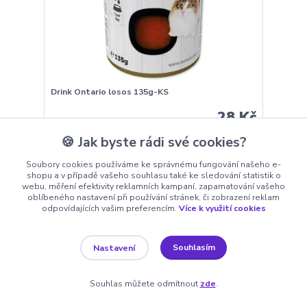
Drink Ontario losos 135g-KS
28 Kč
Skladem 7962
25 Kč
bez DPH
🍪 Jak byste rádi své cookies?
Přidat do košíku
Soubory cookies používáme ke správnému fungování našeho e-
shopu a v případě vašeho souhlasu také ke sledování statistik o
webu, měření efektivity reklamních kampaní, zapamatování vašeho
oblíbeného nastavení při používání stránek, či zobrazení reklam
odpovídajících vašim preferencím.
Více k využití cookies
Novinka
Souhlasím
Nastavení
Souhlas můžete odmítnout
zde
.