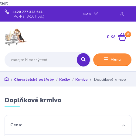
test
+420 777 323 641
CZK
(Po-Pá, 8-16 hod.)
0
0 Kč
Menu
Chovatelské potřeby
Kočky
Krmivo
Doplňkové krmivo
Doplňkové krmivo
Cena: