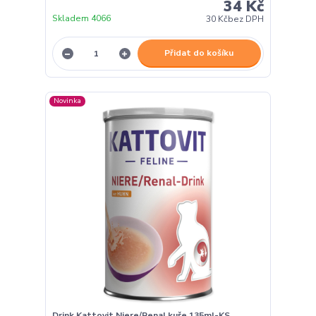
34 Kč
Skladem 4066
30 Kč
bez DPH
Přidat do košíku
Novinka
Drink Kattovit Niere/Renal kuře 135ml-KS