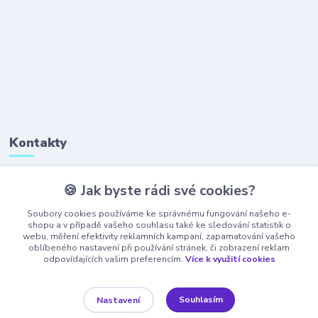
Kontakty
🍪 Jak byste rádi své cookies?
+420 777 323 641
(Po-Pá, 8-16 hod.)
Soubory cookies používáme ke správnému fungování našeho e-
shopu a v případě vašeho souhlasu také ke sledování statistik o
webu, měření efektivity reklamních kampaní, zapamatování vašeho
obchod@ajaxshop.cz
oblíbeného nastavení při používání stránek, či zobrazení reklam
odpovídajících vašim preferencím.
Více k využití cookies
Souhlasím
Nastavení