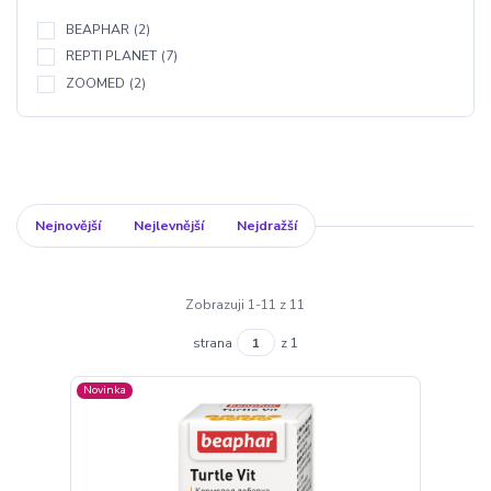
BEAPHAR
(2)
REPTI PLANET
(7)
ZOOMED
(2)
Nejnovější
Nejlevnější
Nejdražší
Zobrazuji 1-11 z 11
strana
z 1
Novinka