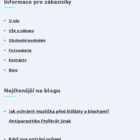
Informace pro zákazníky
O nás
Vše o nákupu
Obchodní podmínky
Fotogalerie
Kontakty
Blog
Nejčtenější na blogu
J
ak ochránit mazlíčka před klíšťaty a blechami?
Antiparazitika čtyřikrát jinak
Když psa potrápí průjem