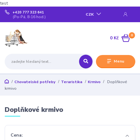
test
+420 777 323 641
CZK
(Po-Pá, 8-16 hod.)
0
0 Kč
Menu
Chovatelské potřeby
Teraristika
Krmivo
Doplňkové
krmivo
Doplňkové krmivo
Cena: