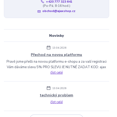
+420 777 323 641
(Po-Pá, 8-16 hod.)
obchod@ajaxshop.cz
Novinky
13.04.2026
Přechod na novou platformu
Pravě jsme přešli na novou platformu e-shopu a za vaší registraci
Vám dáváme slevu 5% PRO SLEVU JE NUTNÉ ZADAT KOD: ajax
číst celé
13.04.2026
technický problem
číst celé