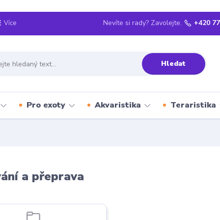
Nevíte si rady? Zavolejte.
+420 77
Více
Hledat
Pro exoty
Akvaristika
Teraristika
ání a přeprava