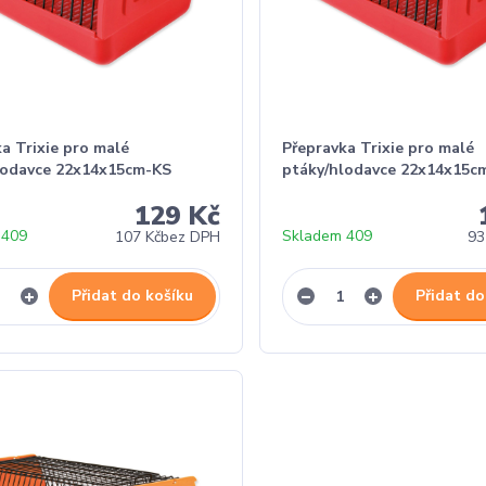
a Trixie pro malé
Přepravka Trixie pro malé
lodavce 22x14x15cm-KS
ptáky/hlodavce 22x14x15c
129 Kč
 409
Skladem 409
107 Kč
bez DPH
93
Přidat do košíku
Přidat do