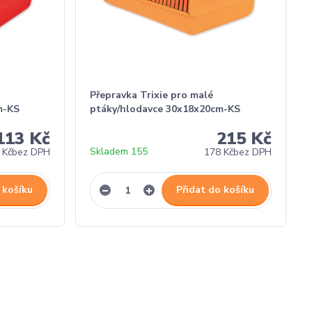
Přepravka Trixie pro malé
m-KS
ptáky/hlodavce 30x18x20cm-KS
113 Kč
215 Kč
Skladem 155
 Kč
bez DPH
178 Kč
bez DPH
 košíku
Přidat do košíku