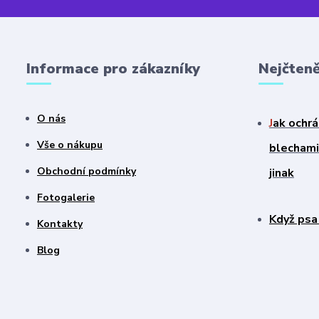
Informace pro zákazníky
Nejčteně
O nás
J
ak ochrá
Vše o nákupu
blechami?
Obchodní podmínky
jinak
Fotogalerie
Když psa
Kontakty
Blog