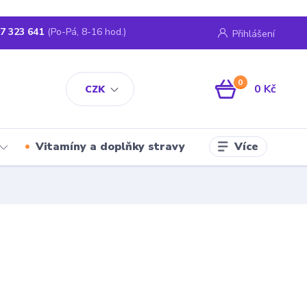
7 323 641
(Po-Pá, 8-16 hod.)
Přihlášení
0
0 Kč
CZK
Více
Vitamíny a doplňky stravy