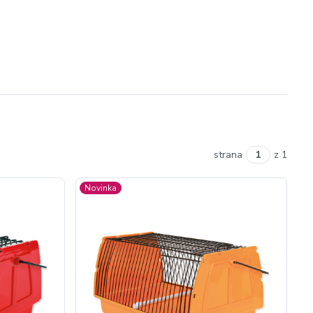
strana
z 1
Novinka