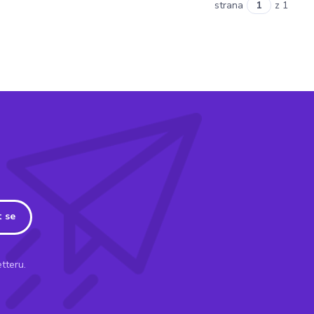
strana
z 1
t se
tteru.