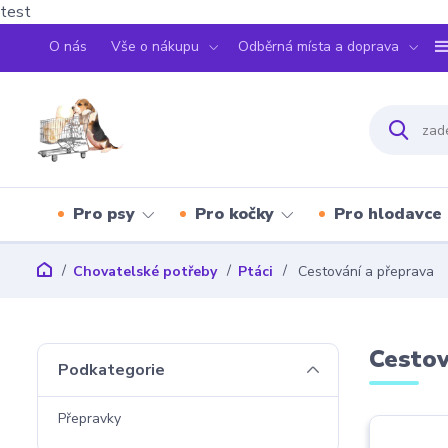
test
O nás
Vše o nákupu
Odběrná místa a doprava
Pro psy
Pro kočky
Pro hlodavce
Chovatelské potřeby
Ptáci
Cestování a přeprava
Cestov
Podkategorie
Přepravky