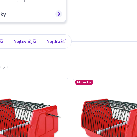
vky
ší
Nejlevnější
Nejdražší
4 z 4
Novinka