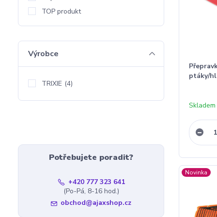
TOP produkt
Výrobce
Přepravk
ptáky/h
TRIXIE
(4)
Skladem
Potřebujete poradit?
Novinka
+420 777 323 641
(Po-Pá, 8-16 hod.)
obchod@ajaxshop.cz