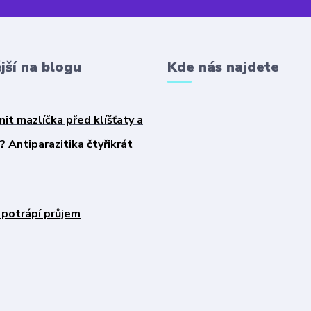
jší na blogu
Kde nás najdete
nit mazlíčka před klíšťaty a
 Antiparazitika čtyřikrát
 potrápí průjem