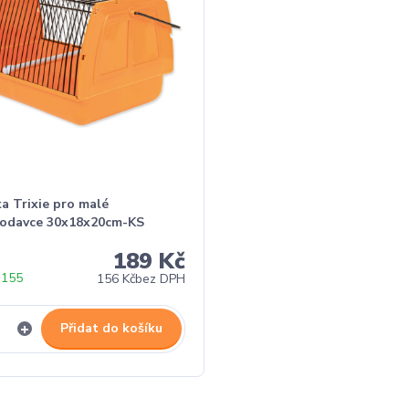
a Trixie pro malé
lodavce 30x18x20cm-KS
189 Kč
 155
156 Kč
bez DPH
Přidat do košíku