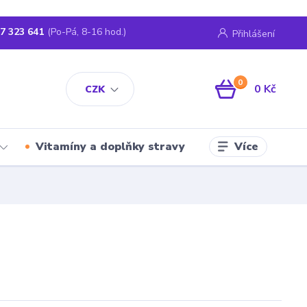
7 323 641
(Po-Pá, 8-16 hod.)
Přihlášení
0
0 Kč
CZK
Více
Vitamíny a doplňky stravy