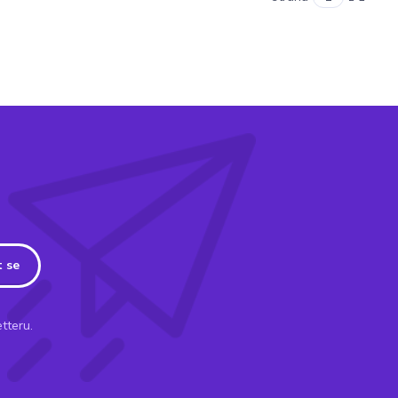
t se
tteru.