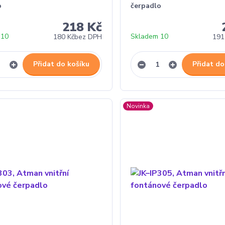
o
čerpadlo
218 Kč
 10
Skladem 10
180 Kč
bez DPH
191
Přidat do košíku
Přidat do
Novinka