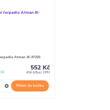
 čerpadlo Atman JK-IP203
552 Kč
 10
456 Kč
bez DPH
Přidat do košíku