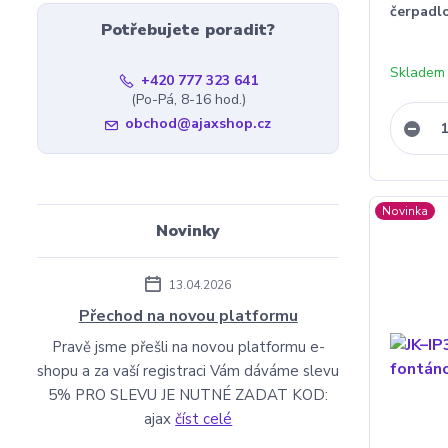
čerpadl
Potřebujete poradit?
Skladem
+420 777 323 641
(Po-Pá, 8-16 hod.)
obchod@ajaxshop.cz
Novinka
Novinky
13.04.2026
Přechod na novou platformu
Pravě jsme přešli na novou platformu e-
shopu a za vaší registraci Vám dáváme slevu
5% PRO SLEVU JE NUTNÉ ZADAT KOD:
ajax
číst celé