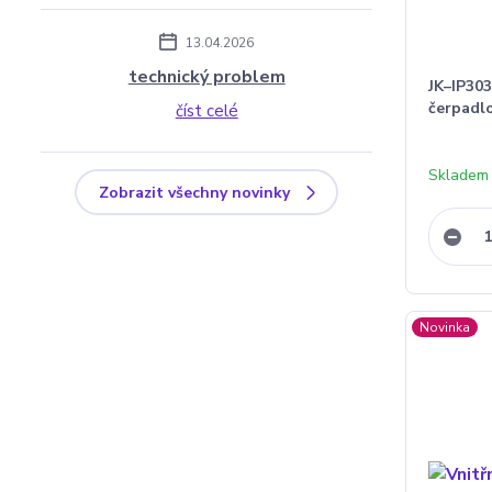
13.04.2026
technický problem
JK–IP303
čerpadl
číst celé
Skladem
Zobrazit všechny novinky
Novinka