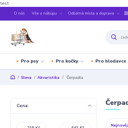
test
O nás
Vše o nákupu
Odběrná místa a doprava
Pro psy
Pro kočky
Pro hlodavce
Sleva
Akvaristika
Čerpadla
Čerpa
Cena:
Nejnověj
Kč
Kč