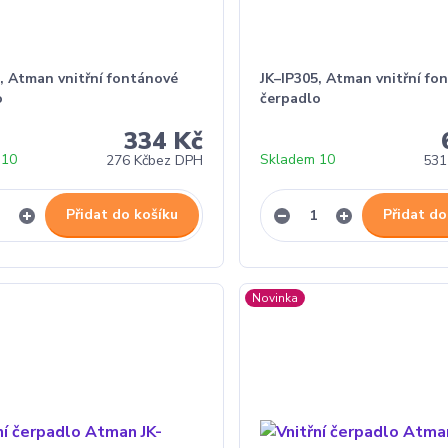
, Atman vnitřní fontánové
JK–IP305, Atman vnitřní fo
o
čerpadlo
334 Kč
 10
Skladem 10
276 Kč
bez DPH
531
Přidat do košíku
Přidat do
Novinka