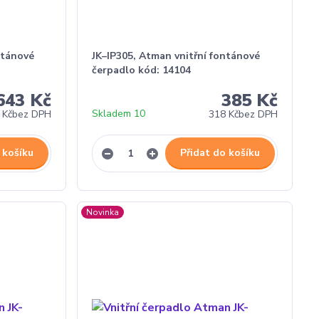
ntánové
JK–IP305, Atman vnitřní fontánové
čerpadlo kód: 14104
643 Kč
385 Kč
Skladem 10
 Kč
bez DPH
318 Kč
bez DPH
 košíku
Přidat do košíku
Novinka