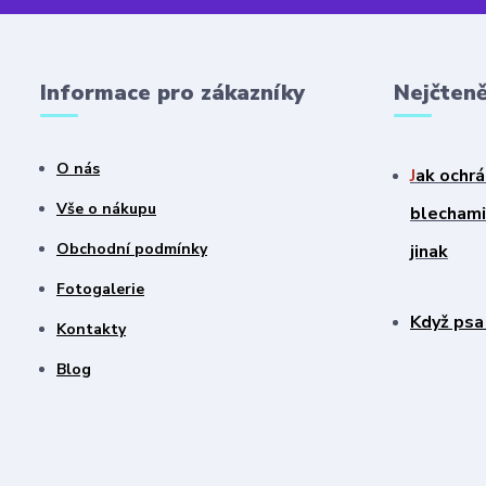
Informace pro zákazníky
Nejčteně
O nás
J
ak ochrá
Vše o nákupu
blechami?
Obchodní podmínky
jinak
Fotogalerie
Když psa
Kontakty
Blog