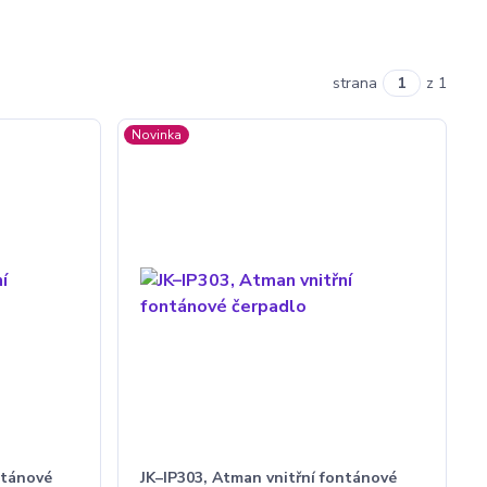
strana
z 1
Novinka
ntánové
JK–IP303, Atman vnitřní fontánové