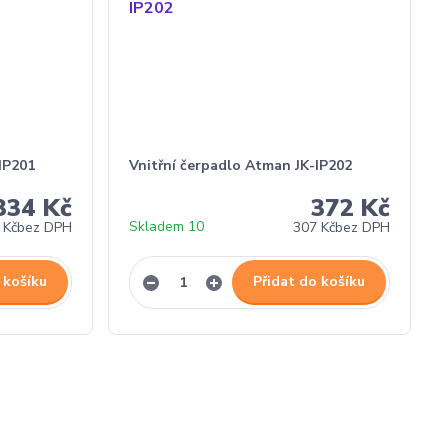
IP201
Vnitřní čerpadlo Atman JK-IP202
334 Kč
372 Kč
Skladem 10
 Kč
bez DPH
307 Kč
bez DPH
 košíku
Přidat do košíku