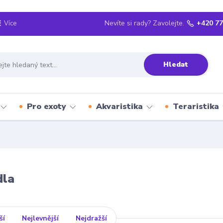
Nevíte si rady? Zavolejte.
+420 77
Více
Hledat
Pro exoty
Akvaristika
Teraristika
dla
ší
Nejlevnější
Nejdražší