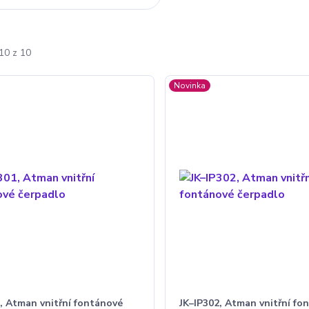
10 z 10
Novinka
, Atman vnitřní fontánové
JK–IP302, Atman vnitřní fo