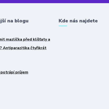
jší na blogu
Kde nás najdete
nit mazlíčka před klíšťaty a
 Antiparazitika čtyřikrát
 potrápí průjem