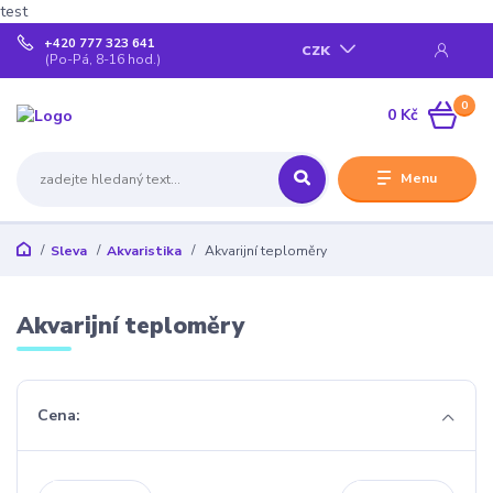
test
+420 777 323 641
CZK
(Po-Pá, 8-16 hod.)
0
0 Kč
Menu
Sleva
Akvaristika
Akvarijní teploměry
Akvarijní teploměry
Cena: