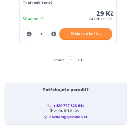
Teploměr tenký
29 Kč
Skladem 10
24 Kč
bez DPH
Přidat do košíku
strana
z 1
Potřebujete poradit?
+420 777 323 641
(Po-Pá, 8-16 hod.)
obchod@ajaxshop.cz