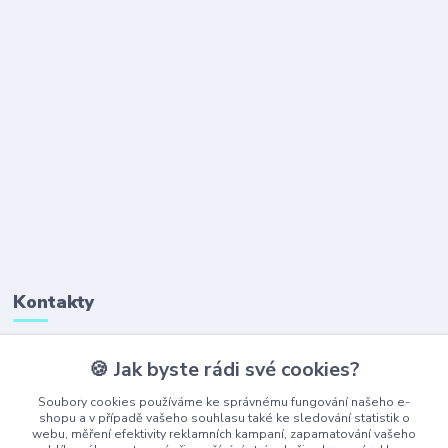
Kontakty
🍪 Jak byste rádi své cookies?
+420 777 323 641
(Po-Pá, 8-16 hod.)
Soubory cookies používáme ke správnému fungování našeho e-
shopu a v případě vašeho souhlasu také ke sledování statistik o
webu, měření efektivity reklamních kampaní, zapamatování vašeho
obchod@ajaxshop.cz