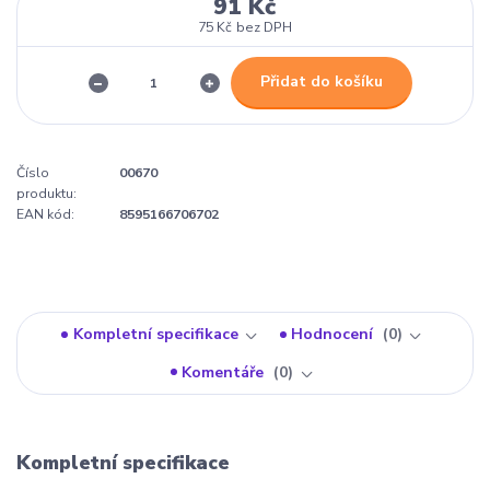
91 Kč
75 Kč
bez DPH
Přidat do košíku
Číslo
00670
produktu:
EAN kód:
8595166706702
Kompletní specifikace
Hodnocení
0
Komentáře
0
Kompletní specifikace