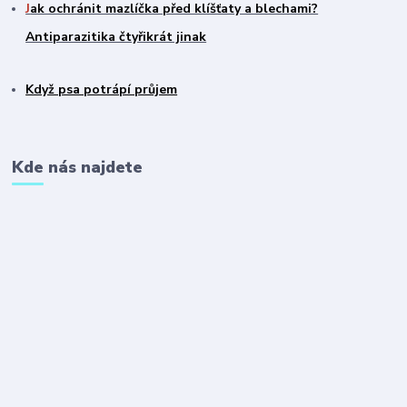
J
ak ochránit mazlíčka před klíšťaty a blechami?
Antiparazitika čtyřikrát jinak
Když psa potrápí průjem
Kde nás najdete