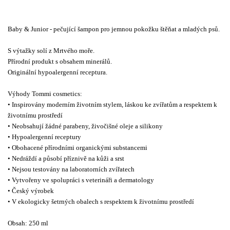
Baby & Junior - pečující šampon pro jemnou pokožku štěňat a mladých psů.
S výtažky solí z Mrtvého moře.
Přírodní produkt s obsahem minerálů.
Originální hypoalergenní receptura.
Výhody Tommi cosmetics:
• Inspirovány moderním životním stylem, láskou ke zvířatům a respektem k
životnímu prostředí
• Neobsahují žádné parabeny, živočišné oleje a silikony
• Hypoalergenní receptury
• Obohacené přírodními organickými substancemi
• Nedráždí a působí příznivě na kůži a srst
• Nejsou testovány na laboratorních zvířatech
• Vytvořeny ve spolupráci s veterináři a dermatology
• Český výrobek
• V ekologicky šetrných obalech s respektem k životnímu prostředí
Obsah: 250 ml