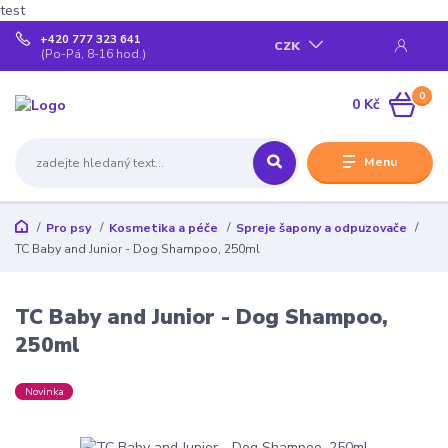
test
+420 777 323 641
CZK
(Po-Pá, 8-16 hod.)
0
0 Kč
Menu
Pro psy
Kosmetika a péče
Spreje šapony a odpuzovače
TC Baby and Junior - Dog Shampoo, 250ml
TC Baby and Junior - Dog Shampoo,
250ml
Novinka