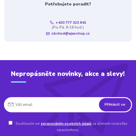
Potřebujete poradit?
+420 777 323 641
(Po-Pá, 8-16 hod.)
obchod@ajaxshop.cz
Nepropásněte novinky, akce a slevy!
Přihlásit se
Souhlasím se
zpracováním osobních údajů
za účelem rozesílky
newsletteru.