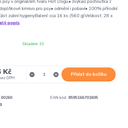
 psy v originálním tvaru Hot Dogu.• žvýkací pochoutka z
doplňkové krmivo pro psy• odmění i pobaví• 100% přírodní
ást zubní hygienyBalení: cca 16 ks (560 g)Velikost: 28 x
elý popis
Skladem 10
6 Kč
Přidat do košíku
bez DPH
00260
EAN kód:
8595166702605
g