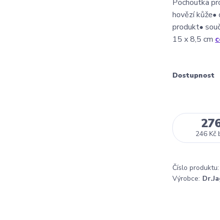
Pochoutka pro
hovězí kůže• 
produkt• souč
15 x 8,5 cm
c
Dostupnost
27
246 Kč
Číslo produktu:
Výrobce:
Dr.Ja