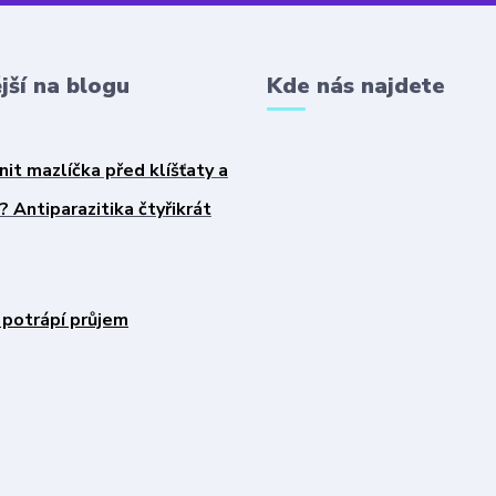
jší na blogu
Kde nás najdete
nit mazlíčka před klíšťaty a
 Antiparazitika čtyřikrát
 potrápí průjem