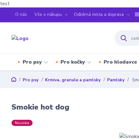
test
O nás
Vše o nákupu
Odběrná místa a doprava
Pro psy
Pro kočky
Pro hlodavce
Pro psy
Krmiva, granule a pamlsky
Pamlsky
Smo
Smokie hot dog
Novinka