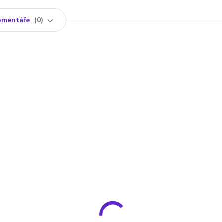
omentáře
0