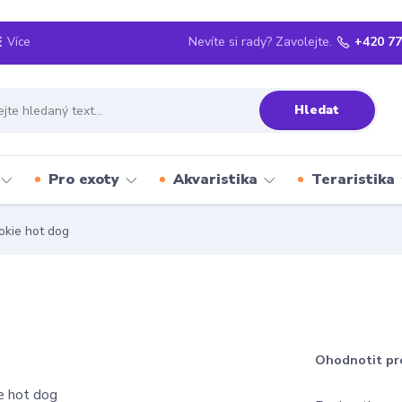
Nevíte si rady? Zavolejte.
+420 77
Více
Hledat
Pro exoty
Akvaristika
Teraristika
kie hot dog
Ohodnotit pr