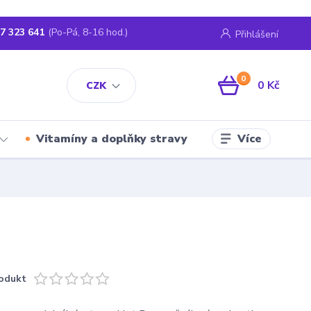
7 323 641
(Po-Pá, 8-16 hod.)
Přihlášení
0
0 Kč
CZK
Více
Vitamíny a doplňky stravy
odukt