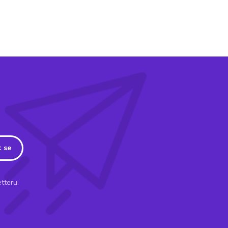
t se
tteru.