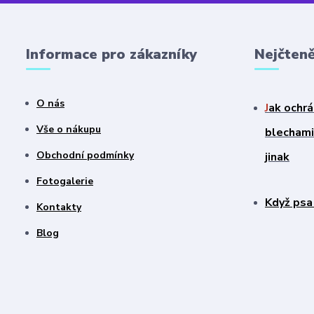
Informace pro zákazníky
Nejčteně
O nás
J
ak ochrá
Vše o nákupu
blechami?
Obchodní podmínky
jinak
Fotogalerie
Když psa
Kontakty
Blog