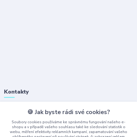
Kontakty
🍪 Jak byste rádi své cookies?
+420 777 323 641
(Po-Pá, 8-16 hod.)
Soubory cookies používáme ke správnému fungování našeho e-
shopu a v případě vašeho souhlasu také ke sledování statistik o
webu, měření efektivity reklamních kampaní, zapamatování vašeho
obchod@ajaxshop.cz
oblíbeného nastavení při používání stránek, či zobrazení reklam