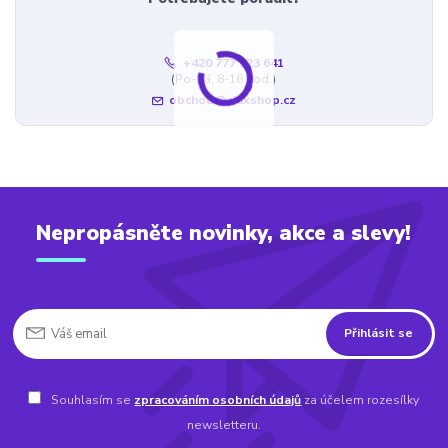
+420 777 323 641
(Po-Pá, 8-16 hod.)
obchod@ajaxshop.cz
Nepropásněte novinky, akce a slevy!
Přihlásit se
Souhlasím se
zpracováním osobních údajů
za účelem rozesílky
newsletteru.