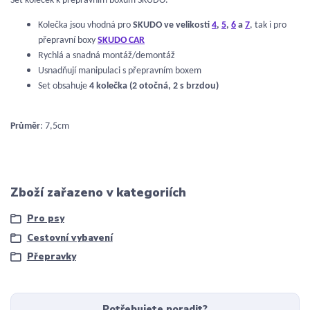
Set koleček k přepravním boxům SKUDO.
Kolečka jsou vhodná pro
SKUDO ve velikosti
4
,
5
,
6
a
7
, tak i pro
přepravní boxy
SKUDO CAR
Rychlá a snadná montáž/demontáž
Usnadňují manipulaci s přepravním boxem
Set obsahuje
4 kolečka (2 otočná, 2 s brzdou)
Průměr
: 7,5cm
Zboží zařazeno v kategoriích
Pro psy
Cestovní vybavení
Přepravky
Potřebujete poradit?