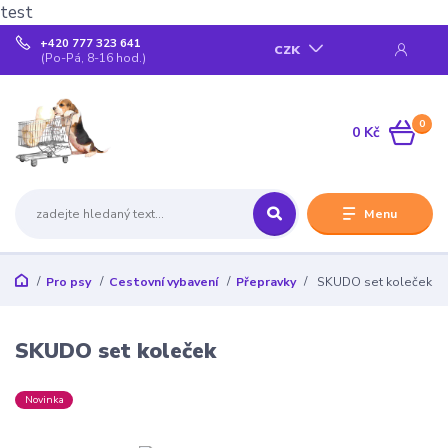
test
+420 777 323 641
CZK
(Po-Pá, 8-16 hod.)
0
0 Kč
Menu
Pro psy
Cestovní vybavení
Přepravky
SKUDO set koleček
SKUDO set koleček
Novinka