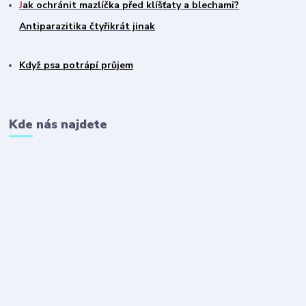
J
ak ochránit mazlíčka před klíšťaty a blechami?
Antiparazitika čtyřikrát jinak
Když psa potrápí průjem
Kde nás najdete