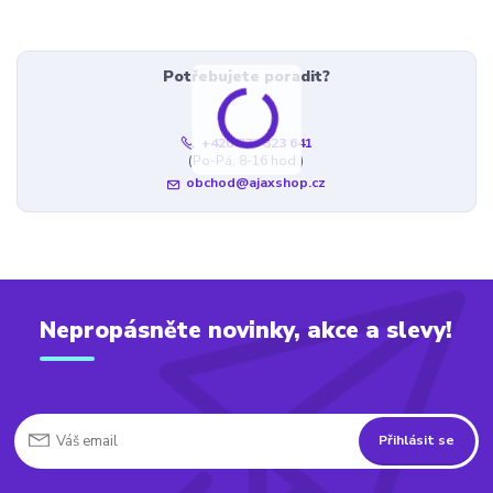
Potřebujete poradit?
+420 777 323 641
(Po-Pá, 8-16 hod.)
obchod@ajaxshop.cz
Nepropásněte novinky, akce a slevy!
Přihlásit se