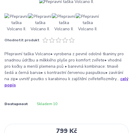
Ohodnotit produkt
Přepravní taška Volcano• vyrobena z pevné odolné tkaniny pro
snadnou údržbu a měkkého plyše pro komfort zvířete• vhodné
pro kočky a menší plemena psů • barevná kombinace: tmavě
šedá a černá barva• s kontrastní červenou paspulkou• zavírání
na zip• uvnitř poutko s karabinou k zajištění zvířeteRozměry...
celý
popis
Dostupnost
Skladem 10
799 Kč