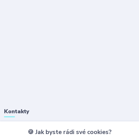
Kontakty
🍪 Jak byste rádi své cookies?
+420 777 323 641