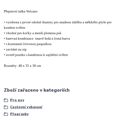
Přepravní taška Volcano
• vyrobena z pevné odolné tkaniny pro snadnou údržbu a měkkého plyše pro
komfort zvířete
• vhodné pro kočky a menší plemena psů
• barevná kombinace: tmavě šedá a černá barva
• s kontrastní červenou paspulkou
• zavírání na zip
• uvnitř poutko s karabinou k zajištění zvířete
Rozměry: 48 x 35 x 30 cm
Zboží zařazeno v kategoriích
Pro psy
Cestovní vybavení
Přepravky