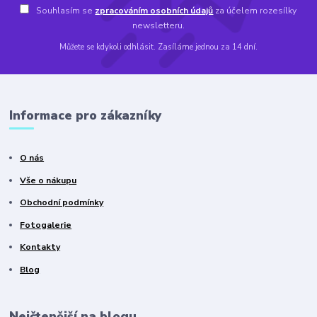
Souhlasím se
zpracováním osobních údajů
za účelem rozesílky
newsletteru.
Můžete se kdykoli odhlásit. Zasíláme jednou za 14 dní.
Informace pro zákazníky
O nás
Vše o nákupu
Obchodní podmínky
Fotogalerie
Kontakty
Blog
Nejčtenější na blogu