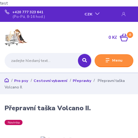
test
+420 777 323 641
CZK
(Po-Pá, 8-16 hod.)
0
0 Kč
Menu
Pro psy
Cestovní vybavení
Přepravky
Přepravní taška
Volcano II.
Přepravní taška Volcano II.
Novinka