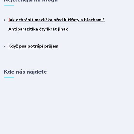
J
ak ochránit mazlíčka před klíšťaty a blechami?
Antiparazitika čtyřikrát jinak
Když psa potrápí průjem
Kde nás najdete