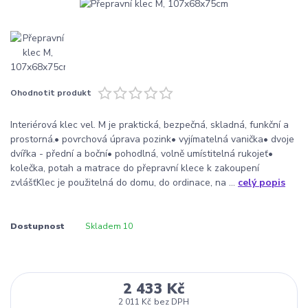
Ohodnotit produkt
Interiérová klec vel. M je praktická, bezpečná, skladná, funkční a
prostorná.• povrchová úprava pozink• vyjímatelná vanička• dvoje
dvířka - přední a boční• pohodlná, volně umístitelná rukojeť•
kolečka, potah a matrace do přepravní klece k zakoupení
zvlášťKlec je použitelná do domu, do ordinace, na ...
celý popis
Dostupnost
Skladem 10
2 433 Kč
2 011 Kč
bez DPH