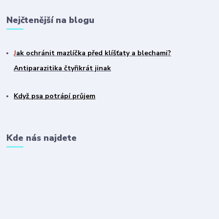
Nejčtenější na blogu
J
ak ochránit mazlíčka před klíšťaty a blechami?
Antiparazitika čtyřikrát jinak
Když psa potrápí průjem
Kde nás najdete