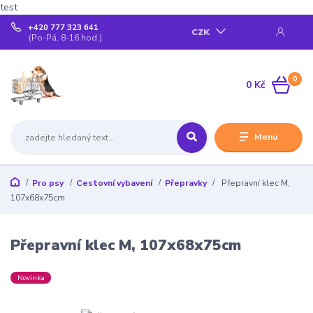
test
+420 777 323 641
CZK
(Po-Pá, 8-16 hod.)
0
0 Kč
Menu
Pro psy
Cestovní vybavení
Přepravky
Přepravní klec M,
107x68x75cm
Přepravní klec M, 107x68x75cm
Novinka