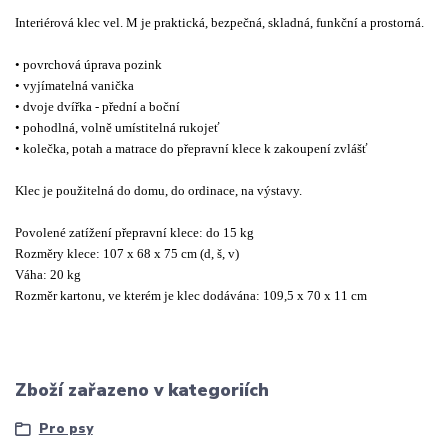
Interiérová klec vel. M je praktická, bezpečná, skladná, funkční a prostorná.
• povrchová úprava pozink
• vyjímatelná vanička
• dvoje dvířka - přední a boční
• pohodlná, volně umístitelná rukojeť
• kolečka, potah a matrace do přepravní klece k zakoupení zvlášť
Klec je použitelná do domu, do ordinace, na výstavy.
Povolené zatížení přepravní klece: do 15 kg
Rozměry klece: 107 x 68 x 75 cm (d, š, v)
Váha: 20 kg
Rozměr kartonu, ve kterém je klec dodávána: 109,5 x 70 x 11 cm
Zboží zařazeno v kategoriích
Pro psy