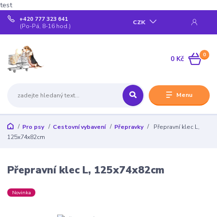
test
+420 777 323 641
CZK
(Po-Pá, 8-16 hod.)
0
0 Kč
Menu
Pro psy
Cestovní vybavení
Přepravky
Přepravní klec L,
125x74x82cm
Přepravní klec L, 125x74x82cm
Novinka