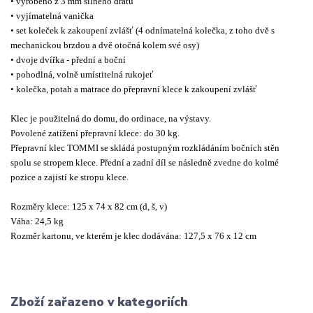
• vyrobeno z 3 mm silného drátu
• vyjímatelná vanička
• set koleček k zakoupení zvlášť (4 odnímatelná kolečka, z toho dvě s
mechanickou brzdou a dvě otočná kolem své osy)
• dvoje dvířka - přední a boční
• pohodlná, volně umístitelná rukojeť
• kolečka, potah a matrace do přepravní klece k zakoupení zvlášť
Klec je použitelná do domu, do ordinace, na výstavy.
Povolené zatížení přepravní klece: do 30 kg.
Přepravní klec TOMMI se skládá postupným rozkládáním bočních stěn
spolu se stropem klece. Přední a zadní díl se následně zvedne do kolmé
pozice a zajistí ke stropu klece.
Rozměry klece: 125 x 74 x 82 cm (d, š, v)
Váha: 24,5 kg
Rozměr kartonu, ve kterém je klec dodávána: 127,5 x 76 x 12 cm
Zboží zařazeno v kategoriích