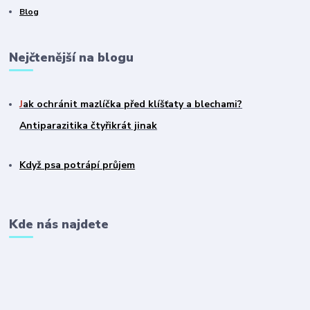
Blog
Nejčtenější na blogu
J
ak ochránit mazlíčka před klíšťaty a blechami?
Antiparazitika čtyřikrát jinak
Když psa potrápí průjem
Kde nás najdete