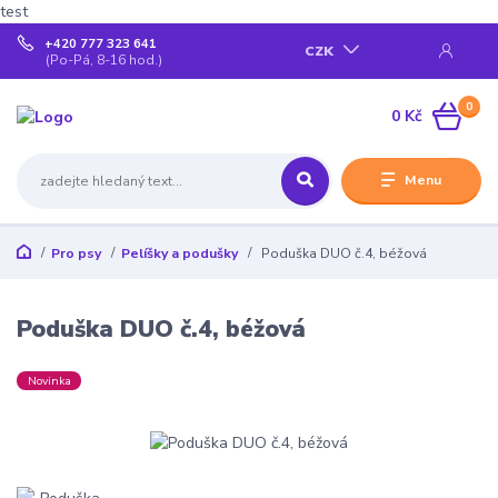
test
+420 777 323 641
CZK
(Po-Pá, 8-16 hod.)
0
0 Kč
Menu
Pro psy
Pelíšky a podušky
Poduška DUO č.4, béžová
Poduška DUO č.4, béžová
Novinka