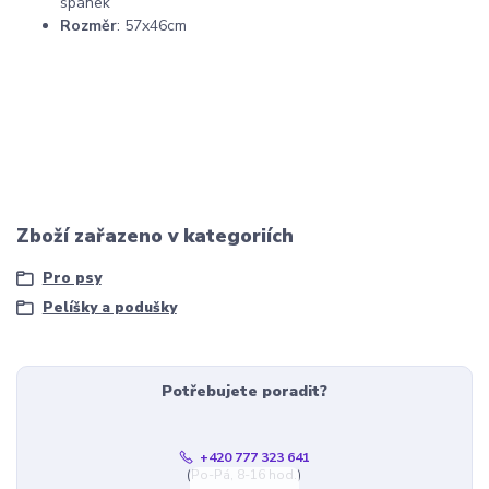
spánek
Rozměr
: 57x46cm
Zboží zařazeno v kategoriích
Pro psy
Pelíšky a podušky
Potřebujete poradit?
+420 777 323 641
(Po-Pá, 8-16 hod.)