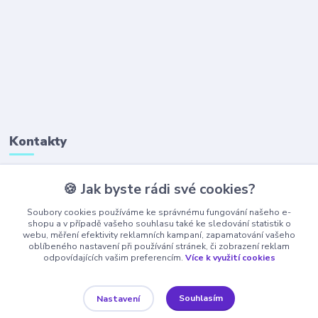
Kontakty
🍪 Jak byste rádi své cookies?
+420 777 323 641
(Po-Pá, 8-16 hod.)
Soubory cookies používáme ke správnému fungování našeho e-
shopu a v případě vašeho souhlasu také ke sledování statistik o
webu, měření efektivity reklamních kampaní, zapamatování vašeho
obchod@ajaxshop.cz
oblíbeného nastavení při používání stránek, či zobrazení reklam
odpovídajících vašim preferencím.
Více k využití cookies
Souhlasím
Nastavení