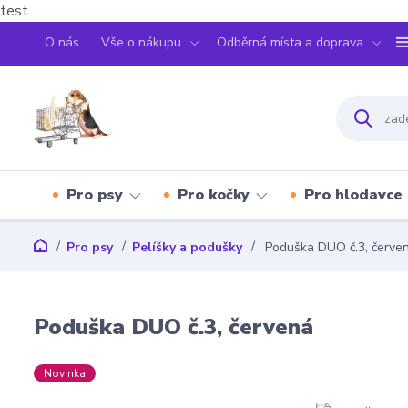
test
O nás
Vše o nákupu
Odběrná místa a doprava
Pro psy
Pro kočky
Pro hlodavce
Pro psy
Pelíšky a podušky
Poduška DUO č.3, červe
Poduška DUO č.3, červená
Novinka