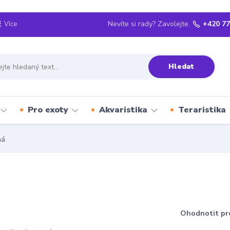
Nevíte si rady? Zavolejte.
+420 77
Více
Hledat
Pro exoty
Akvaristika
Teraristika
ná
Ohodnotit pr