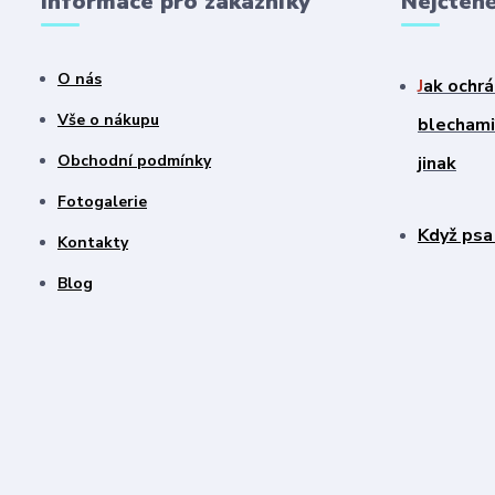
Informace pro zákazníky
Nejčteně
O nás
J
ak ochrá
Vše o nákupu
blechami?
Obchodní podmínky
jinak
Fotogalerie
Když psa
Kontakty
Blog