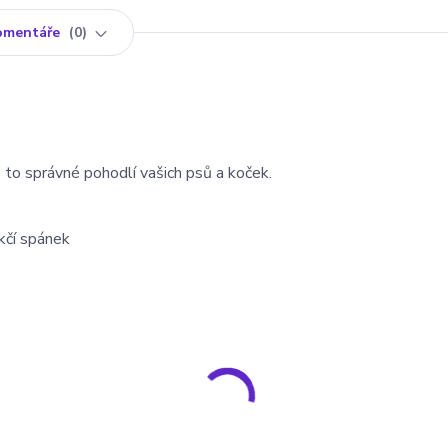
omentáře
0
o to správné pohodlí vašich psů a koček.
kčí spánek