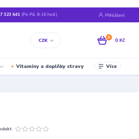
7 323 641
(Po-Pá, 8-16 hod.)
Přihlášení
0
0 Kč
CZK
Více
Vitamíny a doplňky stravy
odukt