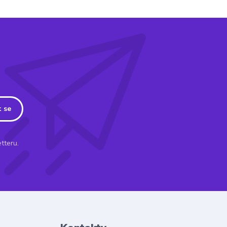
t se
tteru.