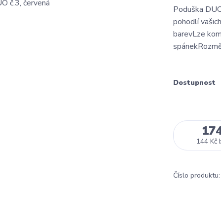
Poduška DUO č
pohodlí vašich
barevLze komb
spánekRozm
Dostupnost
17
144 Kč
Číslo produktu: