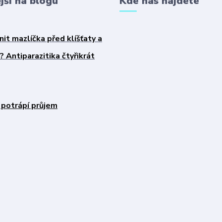
jší na blogu
Kde nás najdete
nit mazlíčka před klíšťaty a
 Antiparazitika čtyřikrát
 potrápí průjem