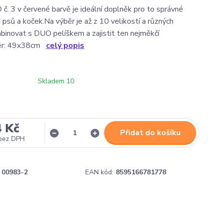
. 3 v červené barvě je ideální doplněk pro to správné
 psů a koček.Na výběr je až z 10 velikostí a různých
inovat s DUO pelíškem a zajistit ten nejměkčí
ěr: 49x38cm
celý popis
Skladem 10
4 Kč
Přidat do košíku
bez DPH
00983-2
EAN kód:
8595166781778