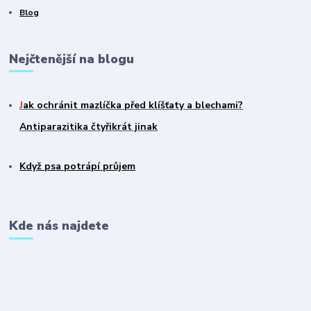
Blog
Nejčtenější na blogu
J
ak ochránit mazlíčka před klíšťaty a blechami?
Antiparazitika čtyřikrát jinak
Když psa potrápí průjem
Kde nás najdete