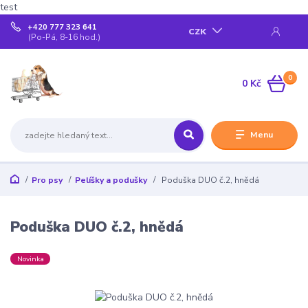
test
+420 777 323 641
CZK
(Po-Pá, 8-16 hod.)
0
0 Kč
Menu
Pro psy
Pelíšky a podušky
Poduška DUO č.2, hnědá
Poduška DUO č.2, hnědá
Novinka