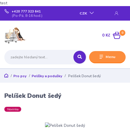
test
+420 777 323 641
CZK
(Po-Pá, 8-16 hod.)
0
0 Kč
Menu
Pro psy
Pelíšky a podušky
Pelíšek Donut šedý
Pelíšek Donut šedý
Novinka