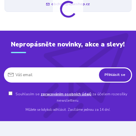
obchod@ajaxshop.cz
Nepropásněte novinky, akce a slevy!
Přihlásit se
Souhlasím se
zpracováním osobních údajů
za účelem rozesílky
newsletteru.
Můžete se kdykoli odhlásit. Zasíláme jednou za 14 dní.