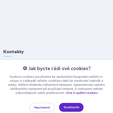
Kontakty
🍪 Jak byste rádi své cookies?
+420 777 323 641
(Po-Pá, 8-16 hod.)
Soubory cookies používáme ke správnému fungování našeho e-
shopu a v případě vašeho souhlasu také ke sledování statistik o
webu, měření efektivity reklamních kampaní, zapamatování vašeho
obchod@ajaxshop.cz
oblíbeného nastavení při používání stránek, či zobrazení reklam
odpovídajících vašim preferencím.
Více k využití cookies
Souhlasím
Nastavení