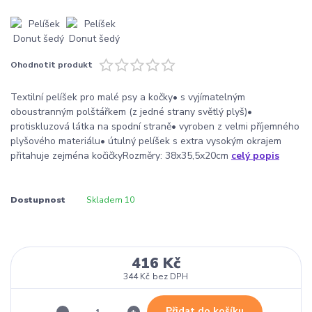
Ohodnotit produkt
Textilní pelíšek pro malé psy a kočky• s vyjímatelným
oboustranným polštářkem (z jedné strany světlý plyš)•
protiskluzová látka na spodní straně• vyroben z velmi příjemného
plyšového materiálu• útulný pelíšek s extra vysokým okrajem
přitahuje zejména kočičkyRozměry: 38x35,5x20cm
celý popis
Dostupnost
Skladem 10
416 Kč
344 Kč
bez DPH
Přidat do košíku