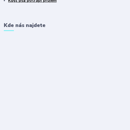
Když psa potrápí průjem
Kde nás najdete