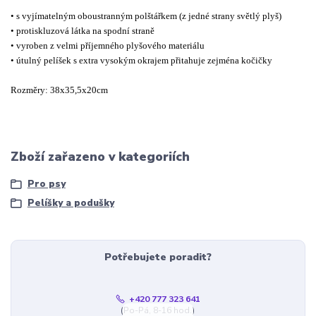
• s vyjímatelným oboustranným polštářkem (z jedné strany světlý plyš)
• protiskluzová látka na spodní straně
• vyroben z velmi příjemného plyšového materiálu
• útulný pelíšek s extra vysokým okrajem přitahuje zejména kočičky
Rozměry: 38x35,5x20cm
Zboží zařazeno v kategoriích
Pro psy
Pelíšky a podušky
Potřebujete poradit?
+420 777 323 641
(Po-Pá, 8-16 hod.)