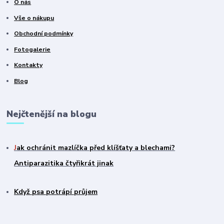
O nás
Vše o nákupu
Obchodní podmínky
Fotogalerie
Kontakty
Blog
Nejčtenější na blogu
J
ak ochránit mazlíčka před klíšťaty a blechami?
Antiparazitika čtyřikrát jinak
Když psa potrápí průjem