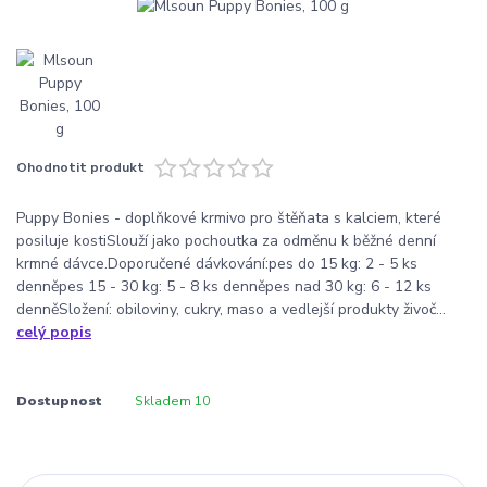
Ohodnotit produkt
Puppy Bonies - doplňkové krmivo pro štěňata s kalciem, které
posiluje kostiSlouží jako pochoutka za odměnu k běžné denní
krmné dávce.Doporučené dávkování:pes do 15 kg: 2 - 5 ks
denněpes 15 - 30 kg: 5 - 8 ks denněpes nad 30 kg: 6 - 12 ks
denněSložení: obiloviny, cukry, maso a vedlejší produkty živoč...
celý popis
Dostupnost
Skladem 10