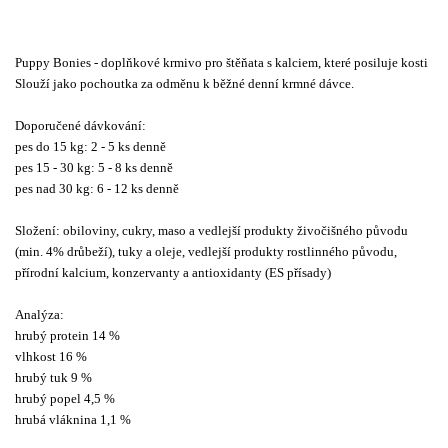
Puppy Bonies - doplňkové krmivo pro štěňata s kalciem, které posiluje kosti
Slouží jako pochoutka za odměnu k běžné denní krmné dávce.
Doporučené dávkování:
pes do 15 kg: 2 - 5 ks denně
pes 15 - 30 kg: 5 - 8 ks denně
pes nad 30 kg: 6 - 12 ks denně
Složení: obiloviny, cukry, maso a vedlejší produkty živočišného původu
(min. 4% drůbeží), tuky a oleje, vedlejší produkty rostlinného původu,
přírodní kalcium, konzervanty a antioxidanty (ES přísady)
Analýza:
hrubý protein 14 %
vlhkost 16 %
hrubý tuk 9 %
hrubý popel 4,5 %
hrubá vláknina 1,1 %