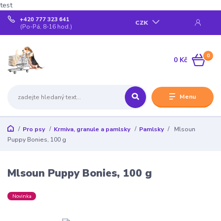
test
+420 777 323 641
CZK
(Po-Pá, 8-16 hod.)
0
0 Kč
Menu
Pro psy
Krmiva, granule a pamlsky
Pamlsky
Mlsoun
Puppy Bonies, 100 g
Mlsoun Puppy Bonies, 100 g
Novinka