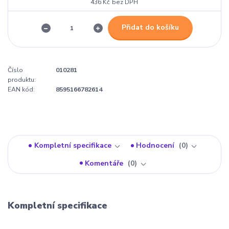
436 Kč
bez DPH
Přidat do košíku
Číslo
010281
produktu:
EAN kód:
8595166782614
Kompletní specifikace
Hodnocení
0
Komentáře
0
Kompletní specifikace