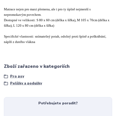
Matrace nejen pro maxi plemena, ale i pro ty úplně nejmenší s
nepromokavým povrchem.
Dostupné ve velikosti: S 80 x 60 cm (délka x šířka), M 105 x 70cm (délka x
šířka), L 120 x 80 cm (délka x šířka)
Specifické vlastnosti: snímatelný potah, odolný proti špíně a poškrábání,
náplň z dutého vlákna
Zboží zařazeno v kategoriích
Pro psy
Pelíšky a podušky
Potřebujete poradit?