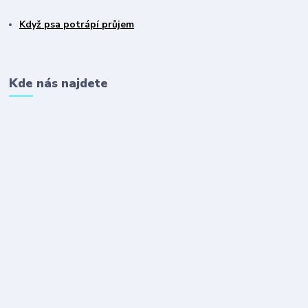
Když psa potrápí průjem
Kde nás najdete