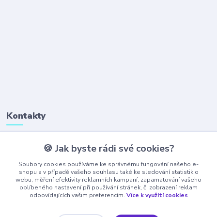
Kontakty
🍪 Jak byste rádi své cookies?
+420 777 323 641
(Po-Pá, 8-16 hod.)
Soubory cookies používáme ke správnému fungování našeho e-
shopu a v případě vašeho souhlasu také ke sledování statistik o
webu, měření efektivity reklamních kampaní, zapamatování vašeho
obchod@ajaxshop.cz
oblíbeného nastavení při používání stránek, či zobrazení reklam
odpovídajících vašim preferencím.
Více k využití cookies