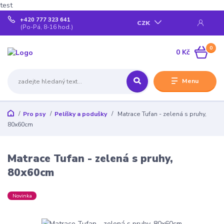
test
+420 777 323 641
CZK
(Po-Pá, 8-16 hod.)
0
0 Kč
Menu
Pro psy
Pelíšky a podušky
Matrace Tufan - zelená s pruhy,
80x60cm
Matrace Tufan - zelená s pruhy,
80x60cm
Novinka