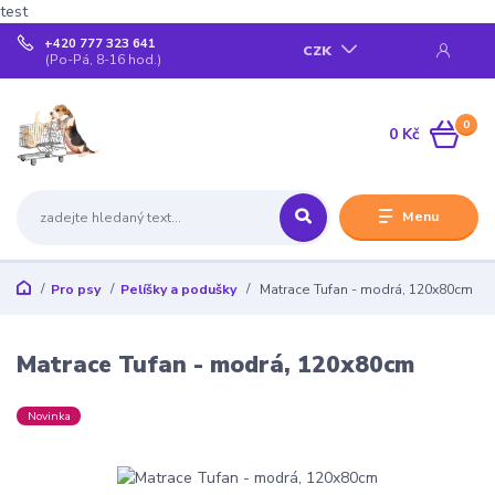
test
+420 777 323 641
CZK
(Po-Pá, 8-16 hod.)
0
0 Kč
Menu
Pro psy
Pelíšky a podušky
Matrace Tufan - modrá, 120x80cm
Matrace Tufan - modrá, 120x80cm
Novinka