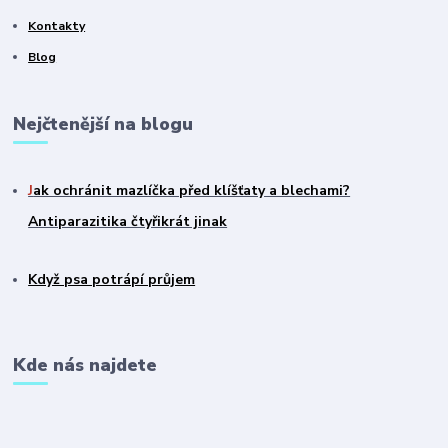
Kontakty
Blog
Nejčtenější na blogu
J
ak ochránit mazlíčka před klíšťaty a blechami?
Antiparazitika čtyřikrát jinak
Když psa potrápí průjem
Kde nás najdete