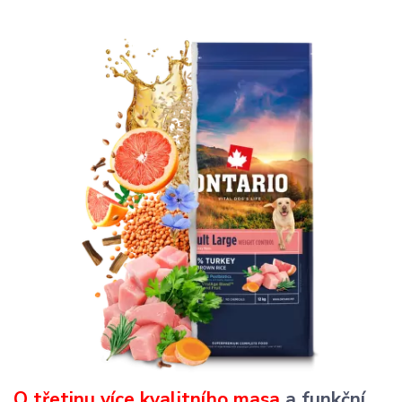
Porovnejte Ontario s vaším krmivem
O třetinu více kvalitního masa
a funkční