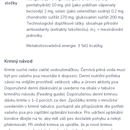
složky
pentahydrát) 10 mg, jód (jako jodičnan vápenatý
bezvodý) 2 mg, selen (jako seleničitan sodný) 0,2 mg,
chondroitin sulfát 270 mg, glukosamin sulfát 200 mg.
Technologické doplňkové látky: obsahuje přírodní
antioxidanty (extrakty tokoferolu). m.j. = mezinárodní
jednotky.
Metabolizovatelná energie: 3 541 kcal/kg.
Krmný návod
Krmte suché nebo zalité vodou/omáčkou. Čerstvá pitná voda musí
být pro vašeho psa neustále k dispozici. Denní nutriční potřeba
závisí na vnějším prostředí, velikosti, věku a úrovni aktivity psa.
Doporučené denní dávkování je uvedeno na obale v tabulce
krmného návodu (Feeding guide). Doporučenou denní krmnou
dávku krmte v 1–2 porcích za den. Zpočátku krmte v množství
uvedeném v krmné tabulce, postupně ale přizpůsobte dle potřeb
vašeho psa pro zajištění optimální kondice. Pro udržení optimální
kondice dbejte na to, aby měl váš pes dostatek pohybu a nebyl
překrmován. Při změně krmiva se ujistěte, že je nové krmivo