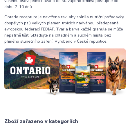
vašemu psovi přimícháváno do stávajícího krmiva postupně po
dobu 7–10 dnů.
Ontario receptura je navržena tak, aby splnila nutriční požadavky
dospělých psů velkých plemen trpících nadváhou, předepsané
evropskou federací FEDIAF. Tvar a barva každé granule se může
nepatrně lišit. Skladujte na chladném a suchém místě, bez
přímého slunečního záření. Vyrobeno v České republice.
Zboží zařazeno v kategoriích