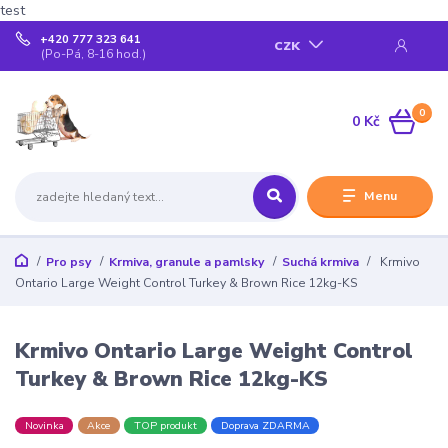
test
+420 777 323 641
CZK
(Po-Pá, 8-16 hod.)
0
0 Kč
Menu
Pro psy
Krmiva, granule a pamlsky
Suchá krmiva
Krmivo
Ontario Large Weight Control Turkey & Brown Rice 12kg-KS
Krmivo Ontario Large Weight Control
Turkey & Brown Rice 12kg-KS
Novinka
Akce
TOP produkt
Doprava ZDARMA