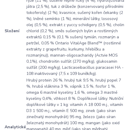
rýže (11 %), sušené řepné řízky (4 %), hydrolyzovaná
játra (2,5 %), tuk z drůbeže (konzervovaný přírodními
tokoferoly) (2 %), kvasnice, sušený kořen čekanky (2
%), lněné semínko (1 %), minerální látky, lososový
olej (0,5 %), extrakt z yuccy schidigery (0,5 %), cholin
Složení
chlorid (0,2 %), směs sušených bylin a rostlinných
extraktů 0,15 % (0,1 % sušený tymián, rozmarýn a
petržel, 0,05 % Ontario VitalAge Blend™ (rostlinné
extrakty z grapefruitu, kurkumy, hřebíčku a
rozmarýnu)), mannan-oligosacharidy (Actvie MOS
0,1%), chondroitin sulfát (270 mg/kg), glukosamin
sulfát (200 mg/kg), Lacticaseibacillus paracasei HA -
108 inaktivovaný (7,5 x 109 buněk/kg).
Hrubý protein 26 %, hrubý tuk 9,5 %, hrubý popel 7
%, hrubá vláknina 3 %, vápník 1,5 %, fosfor 1 %,
omega 6 mastné kyseliny 1,6 %, omega 3 mastné
kyseliny 0,4%, vlhkost 8 %. Doplňkové látky: Nutriční
doplňkové látky v 1 kg: vitamín A 18 000 m.j., vitamín
D3 1 500 m.j., vitamín E 500 mg, zinek (jako síran
zinečnatý monohydrát) 95 mg, železo (jako síran
železnatý monohydrát) 100 mg, mangan (jako oxid
Analytické
manganatý) 40 mg, měď (jako síran měďnatý