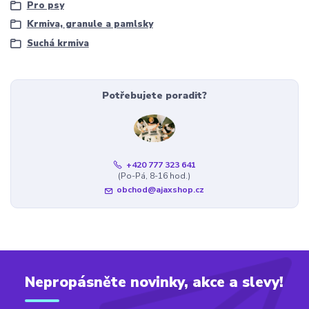
Pro psy
Krmiva, granule a pamlsky
Suchá krmiva
Potřebujete poradit?
+420 777 323 641
(Po-Pá, 8-16 hod.)
obchod@ajaxshop.cz
Nepropásněte novinky, akce a slevy!