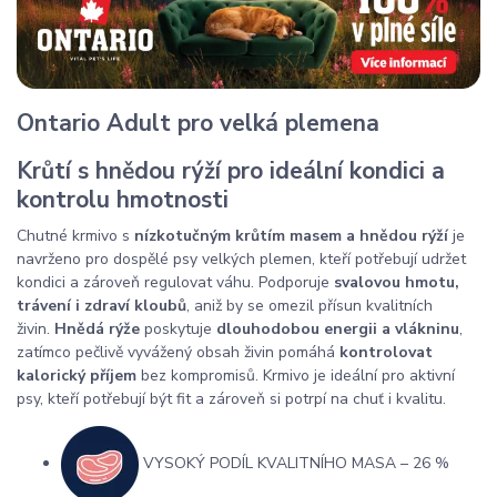
Ontario Adult pro velká plemena
Krůtí s hnědou rýží pro ideální kondici a
kontrolu hmotnosti
Chutné krmivo s
nízkotučným krůtím masem a hnědou rýží
je
navrženo pro dospělé psy velkých plemen, kteří potřebují udržet
kondici a zároveň regulovat váhu. Podporuje
svalovou hmotu,
trávení i zdraví kloubů
, aniž by se omezil přísun kvalitních
živin.
Hnědá rýže
poskytuje
dlouhodobou energii a vlákninu
,
zatímco pečlivě vyvážený obsah živin pomáhá
kontrolovat
kalorický příjem
bez kompromisů. Krmivo je ideální pro aktivní
psy, kteří potřebují být fit a zároveň si potrpí na chuť i kvalitu.
VYSOKÝ PODÍL KVALITNÍHO MASA – 26 %