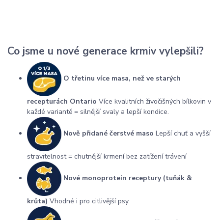
Dozvědět se více
Co jsme u nové generace krmiv vylepšili?
O třetinu více masa, než ve starých
recepturách Ontario
Více kvalitních živočišných bílkovin v
každé variantě = silnější svaly a lepší kondice.
Nově přidané čerstvé maso
Lepší chuť a vyšší
stravitelnost = chutnější krmení bez zatížení trávení
Nové monoprotein receptury (tuňák &
krůta)
Vhodné i pro citlivější psy.