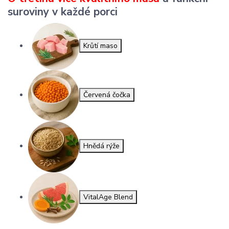
suroviny v každé porci
Krůtí maso
Červená čočka
Hnědá rýže
VitalAge Blend