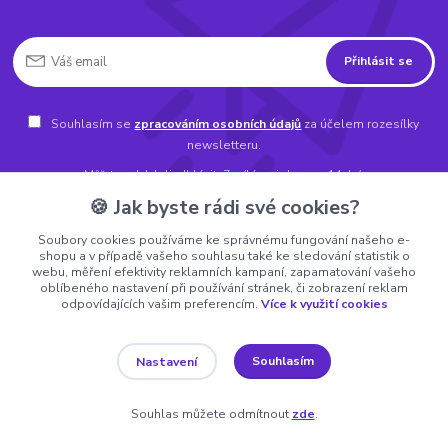
Přihlásit se
Souhlasím se
zpracováním osobních údajů
za účelem rozesílky
newsletteru.
Můžete se kdykoli odhlásit. Zasíláme jednou za 14 dní.
🍪 Jak byste rádi své cookies?
Soubory cookies používáme ke správnému fungování našeho e-
shopu a v případě vašeho souhlasu také ke sledování statistik o
Informace pro zákazníky
webu, měření efektivity reklamních kampaní, zapamatování vašeho
oblíbeného nastavení při používání stránek, či zobrazení reklam
odpovídajících vašim preferencím.
Více k využití cookies
O nás
Souhlasím
Nastavení
Vše o nákupu
Obchodní podmínky
Souhlas můžete odmítnout
zde
.
Fotogalerie