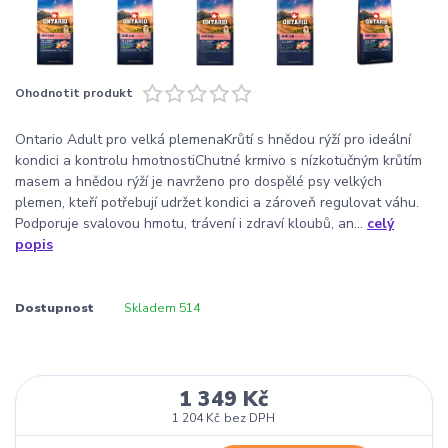
Ohodnotit produkt
Ontario Adult pro velká plemenaKrůtí s hnědou rýží pro ideální
kondici a kontrolu hmotnostiChutné krmivo s nízkotučným krůtím
masem a hnědou rýží je navrženo pro dospělé psy velkých
plemen, kteří potřebují udržet kondici a zároveň regulovat váhu.
Podporuje svalovou hmotu, trávení i zdraví kloubů, an...
celý
popis
Dostupnost
Skladem 514
1 349 Kč
1 204 Kč
bez DPH