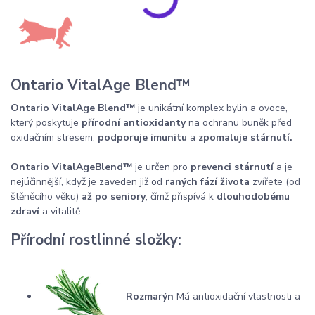
Ontario VitalAge Blend™
Ontario VitalAge Blend™
je unikátní komplex bylin a ovoce,
který poskytuje
přírodní antioxidanty
na ochranu buněk před
oxidačním stresem,
podporuje imunitu
a
zpomaluje stárnutí.
Ontario
VitalAge
Blend
™
je určen pro
prevenci stárnutí
a je
nejúčinnější, když je zaveden již od
raných fází života
zvířete (od
štěněcího věku)
až po seniory
, čímž přispívá k
dlouhodobému
zdraví
a vitalitě.
Přírodní rostlinné složky:
Rozmarýn
Má antioxidační vlastnosti a