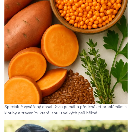
Speciálně vyvážený obsah živin pomáhá předcházet problémům s
klouby a trávením, které jsou u velkých psů běžné.