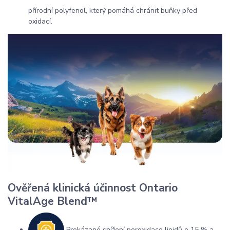
přírodní polyfenol, který pomáhá chránit buňky před
oxidací.
Ověřená klinická účinnost Ontario
VitalAge Blend™
Prokázané snížení peroxidace lipidů o 15 % a