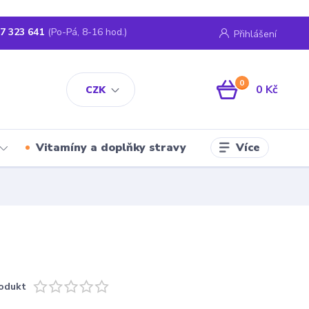
7 323 641
(Po-Pá, 8-16 hod.)
Přihlášení
0
0 Kč
CZK
Více
Vitamíny a doplňky stravy
odukt