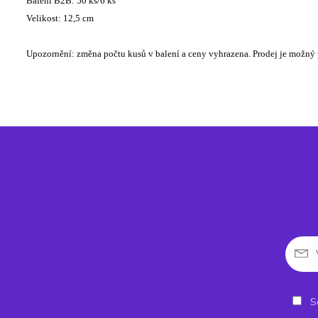
Balení B2B: 50 ks/6 ks
Velikost: 12,5 cm
Upozornění: změna počtu kusů v balení a ceny vyhrazena. Prodej je možný p
So