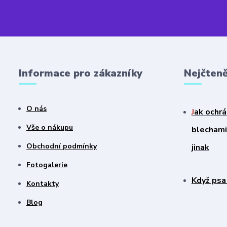
Informace pro zákazníky
Nejčteně
O nás
J
ak ochrá
Vše o nákupu
blechami?
Obchodní podmínky
jinak
Fotogalerie
Když psa
Kontakty
Blog