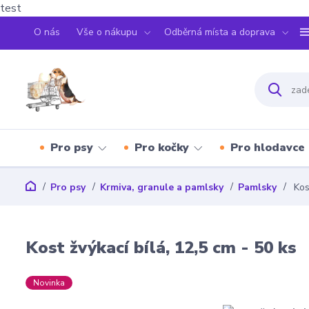
test
O nás
Vše o nákupu
Odběrná místa a doprava
Pro psy
Pro kočky
Pro hlodavce
Pro psy
Krmiva, granule a pamlsky
Pamlsky
Kost
Kost žvýkací bílá, 12,5 cm - 50 ks
Novinka