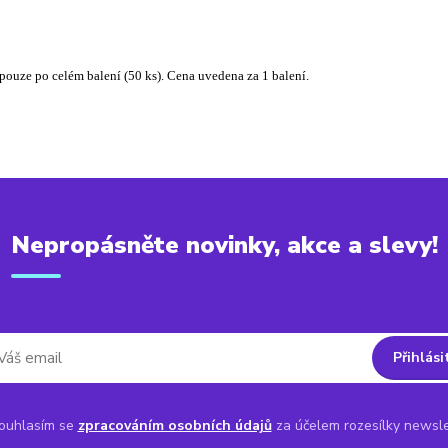
ouze po celém balení (50 ks). Cena uvedena za 1 balení.
Nepropásněte novinky, akce a slevy!
Přihlási
uhlasím se
zpracováním osobních údajů
za účelem rozesílky newsle