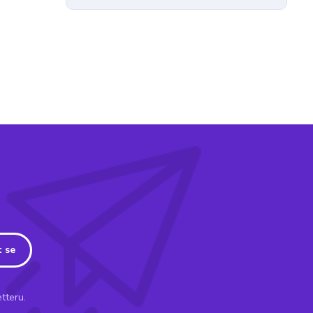
t se
tteru.