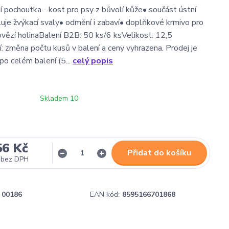
 pochoutka - kost pro psy z bůvolí kůže• součást ústní
luje žvýkací svaly• odmění i zabaví• doplňkové krmivo pro
ovězí holinaBalení B2B: 50 ks/6 ksVelikost: 12,5
 změna počtu kusů v balení a ceny vyhrazena. Prodej je
o celém balení (5...
celý popis
Skladem 10
56 Kč
Přidat do košíku
bez DPH
00186
EAN kód:
8595166701868