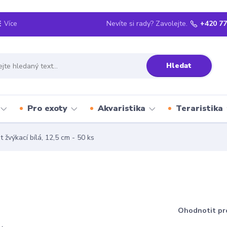
Nevíte si rady? Zavolejte.
+420 77
Více
Hledat
Pro exoty
Akvaristika
Teraristika
 žvýkací bílá, 12,5 cm - 50 ks
Ohodnotit pr