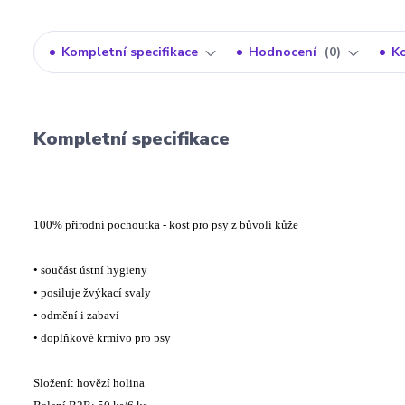
Kompletní specifikace
Hodnocení
0
K
Kompletní specifikace
100% přírodní pochoutka - kost pro psy z bůvolí kůže
• součást ústní hygieny
• posiluje žvýkací svaly
• odmění i zabaví
• doplňkové krmivo pro psy
Složení: hovězí holina