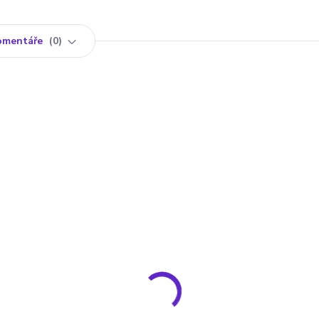
omentáře
0