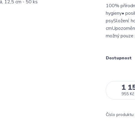
100% přírodní
hygieny• posi
psySložení: h
cmUpozornění:
možný pouze p
Dostupnost
1 1
955 Kč
Číslo produktu: