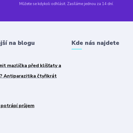
Můžete se kdykoli odhlásit. Zasíláme jednou za 14 dní.
jší na blogu
Kde nás najdete
nit mazlíčka před klíšťaty a
 Antiparazitika čtyřikrát
 potrápí průjem