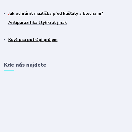
J
ak ochránit mazlíčka před klíšťaty a blechami?
Antiparazitika čtyřikrát jinak
Když psa potrápí průjem
Kde nás najdete