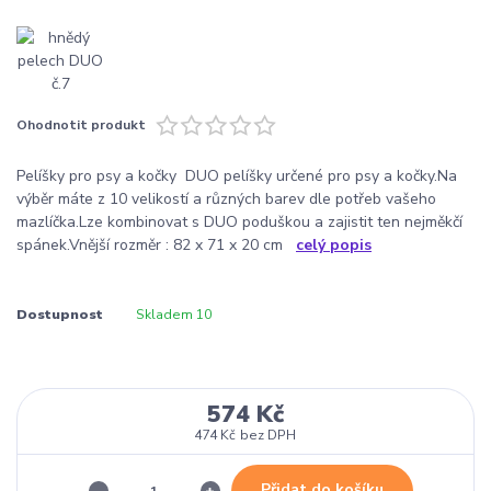
Ohodnotit produkt
Pelíšky pro psy a kočky DUO pelíšky určené pro psy a kočky.Na
výběr máte z 10 velikostí a různých barev dle potřeb vašeho
mazlíčka.Lze kombinovat s DUO poduškou a zajistit ten nejměkčí
spánek.Vnější rozměr : 82 x 71 x 20 cm
celý popis
Dostupnost
Skladem 10
574 Kč
474 Kč
bez DPH
Přidat do košíku