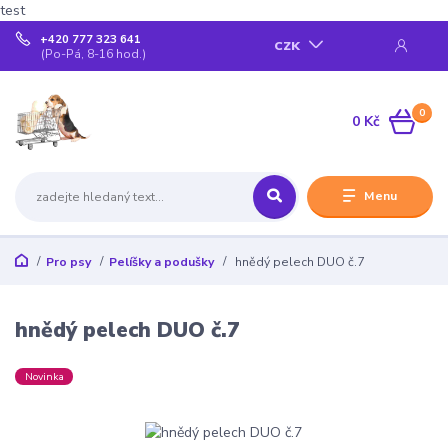
test
+420 777 323 641
CZK
(Po-Pá, 8-16 hod.)
0
0 Kč
Menu
Pro psy
Pelíšky a podušky
hnědý pelech DUO č.7
hnědý pelech DUO č.7
Novinka