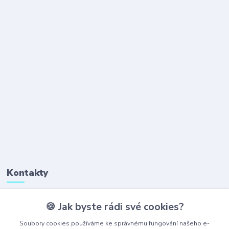
Kontakty
🍪 Jak byste rádi své cookies?
+420 777 323 641
(Po-Pá, 8-16 hod.)
Soubory cookies používáme ke správnému fungování našeho e-