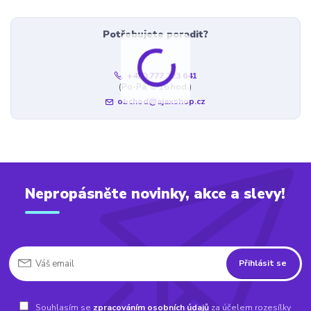
Potřebujete poradit?
+420 777 323 641
(Po-Pá, 8-16 hod.)
obchod@ajaxshop.cz
Nepropásněte novinky, akce a slevy!
Přihlásit se
Souhlasím se
zpracováním osobních údajů
za účelem rozesílky