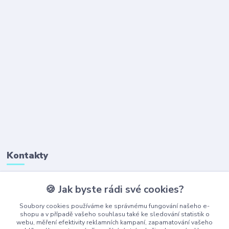
Kontakty
🍪 Jak byste rádi své cookies?
+420 777 323 641
(Po-Pá, 8-16 hod.)
Soubory cookies používáme ke správnému fungování našeho e-
shopu a v případě vašeho souhlasu také ke sledování statistik o
webu, měření efektivity reklamních kampaní, zapamatování vašeho
obchod@ajaxshop.cz