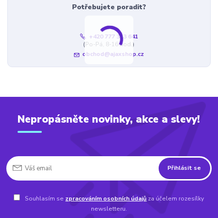
Potřebujete poradit?
+420 777 323 641
(Po-Pá, 8-16 hod.)
obchod@ajaxshop.cz
Nepropásněte novinky, akce a slevy!
Přihlásit se
Souhlasím se
zpracováním osobních údajů
za účelem rozesílky
newsletteru.