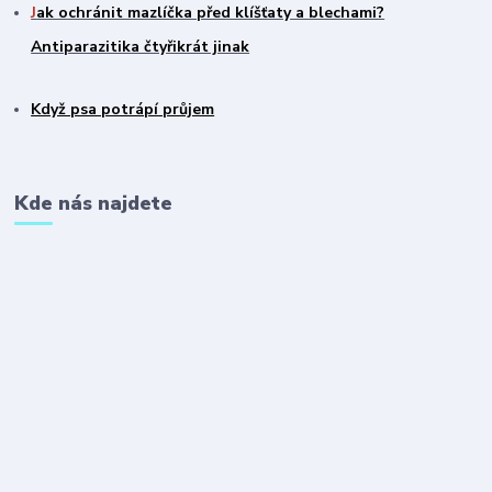
J
ak ochránit mazlíčka před klíšťaty a blechami?
Antiparazitika čtyřikrát jinak
Když psa potrápí průjem
Kde nás najdete