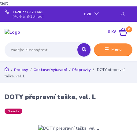
test
+420 777 323 641
CZK
(Po-Pá, 8-16 hod.)
0
0 Kč
Menu
Pro psy
Cestovní vybavení
Přepravky
DOTY přepravní
taška, vel. L
DOTY přepravní taška, vel. L
Novinka