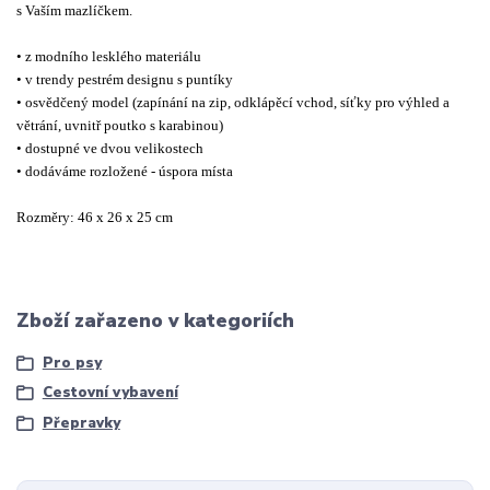
s Vaším mazlíčkem.
• z modního lesklého materiálu
• v trendy pestrém designu s puntíky
• osvědčený model (zapínání na zip, odklápěcí vchod, síťky pro výhled a
větrání, uvnitř poutko s karabinou)
• dostupné ve dvou velikostech
• dodáváme rozložené - úspora místa
Rozměry: 46 x 26 x 25 cm
Zboží zařazeno v kategoriích
Pro psy
Cestovní vybavení
Přepravky