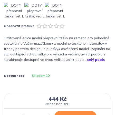
Ohodnotit produkt
Limitovaná edice modní přepravní tašky na rameno pro pohodlné
cestování s Vaším mazlíčkem.• z modního lesklého materiálu• v
trendy pestrém designu s puntíky• osvědčený model (zapínání na
zip, odklápěcí vchod, síťky pro výhled a větrání, uvnitř poutko s
karabinou)• dostupné ve dvou velikostech• dodá...
celý popis
Dostupnost
Skladem 10
444 Kč
367 Kč
bez DPH