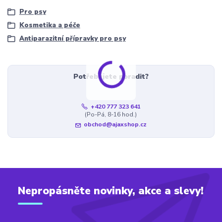
Pro psy
Kosmetika a péče
Antiparazitní přípravky pro psy
Potřebujete poradit?
+420 777 323 641
(Po-Pá, 8-16 hod.)
obchod@ajaxshop.cz
Nepropásněte novinky, akce a slevy!