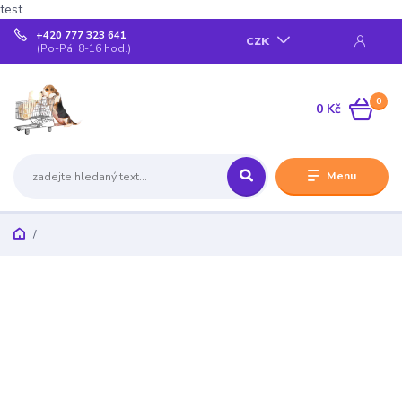
test
+420 777 323 641
CZK
(Po-Pá, 8-16 hod.)
0
0 Kč
Menu