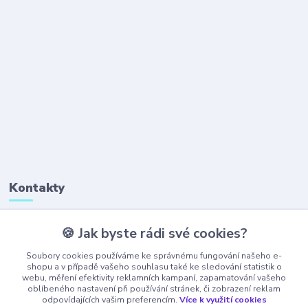
Kontakty
🍪 Jak byste rádi své cookies?
+420 777 323 641
(Po-Pá, 8-16 hod.)
Soubory cookies používáme ke správnému fungování našeho e-
shopu a v případě vašeho souhlasu také ke sledování statistik o
webu, měření efektivity reklamních kampaní, zapamatování vašeho
obchod@ajaxshop.cz
oblíbeného nastavení při používání stránek, či zobrazení reklam
odpovídajících vašim preferencím.
Více k využití cookies