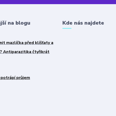
jší na blogu
Kde nás najdete
nit mazlíčka před klíšťaty a
 Antiparazitika čtyřikrát
 potrápí průjem