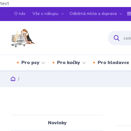
test
O nás
Vše o nákupu
Odběrná místa a doprava
Pro psy
Pro kočky
Pro hlodavce
Novinky