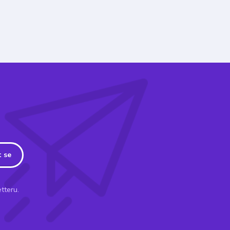
t se
tteru.