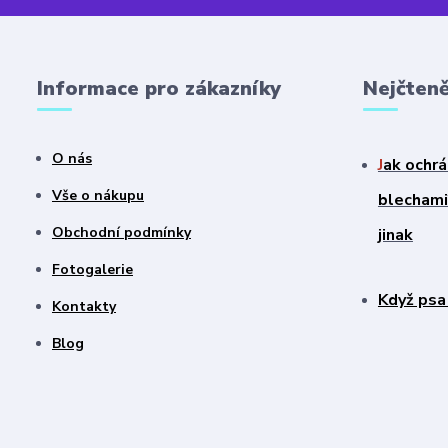
Informace pro zákazníky
Nejčteně
O nás
J
ak ochrá
Vše o nákupu
blechami?
Obchodní podmínky
jinak
Fotogalerie
Když psa
Kontakty
Blog