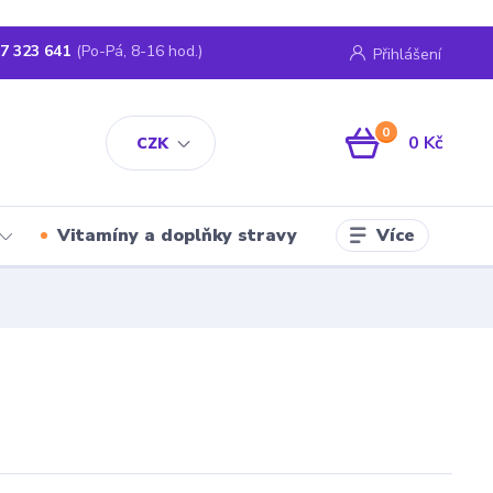
7 323 641
(Po-Pá, 8-16 hod.)
Přihlášení
0
0 Kč
CZK
Více
Vitamíny a doplňky stravy