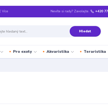
Nevíte si rady? Zavolejte.
+420 77
Více
Hledat
Pro exoty
Akvaristika
Teraristika