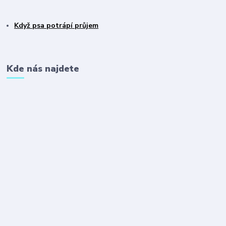
Když psa potrápí průjem
Kde nás najdete