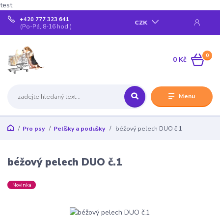
test
+420 777 323 641
CZK
(Po-Pá, 8-16 hod.)
0
0 Kč
Menu
Pro psy
Pelíšky a podušky
béžový pelech DUO č.1
béžový pelech DUO č.1
Novinka