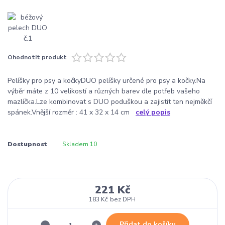
Ohodnotit produkt
Pelíšky pro psy a kočkyDUO pelíšky určené pro psy a kočky.Na
výběr máte z 10 velikostí a různých barev dle potřeb vašeho
mazlíčka.Lze kombinovat s DUO poduškou a zajistit ten nejměkčí
spánek.Vnější rozměr : 41 x 32 x 14 cm
celý popis
Dostupnost
Skladem 10
221 Kč
183 Kč
bez DPH
Přidat do košíku