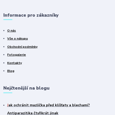
Informace pro zákazníky
O nás
Vše o nákupu
Obchodní podmínky
Fotogalerie
Kontakty
Blog
Nejčtenější na blogu
J
ak ochránit mazlíčka před klíšťaty a blechami?
Antiparazitika čtyřikrát jinak