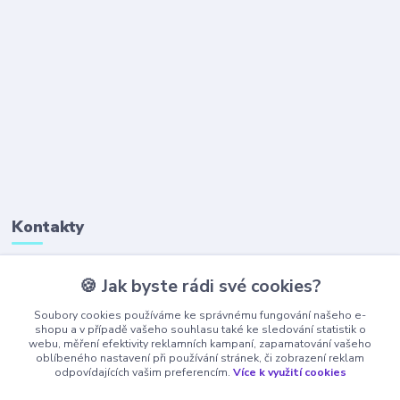
Kontakty
🍪 Jak byste rádi své cookies?
+420 777 323 641
(Po-Pá, 8-16 hod.)
Soubory cookies používáme ke správnému fungování našeho e-
shopu a v případě vašeho souhlasu také ke sledování statistik o
webu, měření efektivity reklamních kampaní, zapamatování vašeho
obchod@ajaxshop.cz
oblíbeného nastavení při používání stránek, či zobrazení reklam
odpovídajících vašim preferencím.
Více k využití cookies