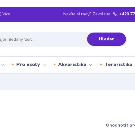
Nevíte si rady? Zavolejte.
+420 77
Více
Hledat
Pro exoty
Akvaristika
Teraristika
Ohodnotit pr