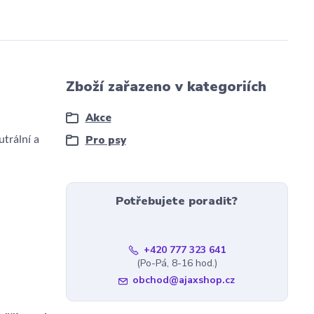
Zboží zařazeno v kategoriích
Akce
Pro psy
utrální a
Potřebujete poradit?
+420 777 323 641
(Po-Pá, 8-16 hod.)
obchod@ajaxshop.cz