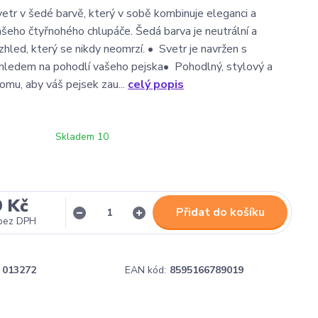
vetr v šedé barvě, který v sobě kombinuje eleganci a
ašeho čtyřnohého chlupáče. Šedá barva je neutrální a
zhled, který se nikdy neomrzí. • Svetr je navržen s
hledem na pohodlí vašeho pejska• Pohodlný, stylový a
mu, aby váš pejsek zau...
celý popis
Skladem 10
9 Kč
Přidat do košíku
bez DPH
013272
EAN kód:
8595166789019