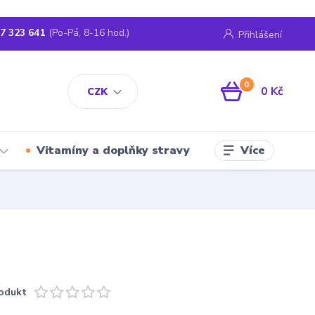
7 323 641
(Po-Pá, 8-16 hod.)
Přihlášení
0
0 Kč
CZK
Více
Vitamíny a doplňky stravy
odukt