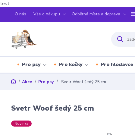
test
O nás
Vše o nákupu
Odběrná místa a doprava
Pro psy
Pro kočky
Pro hlodavce
Akce
Pro psy
Svetr Woof šedý 25 cm
Svetr Woof šedý 25 cm
Novinka