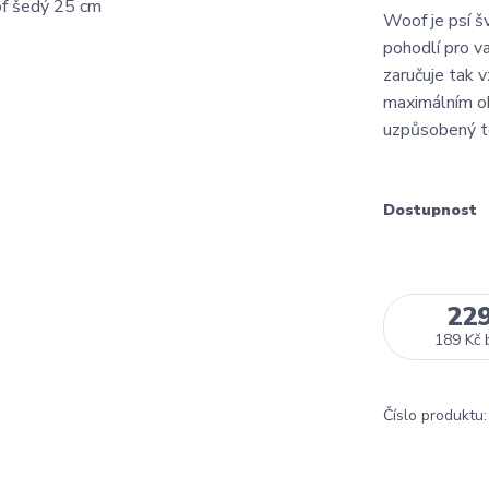
Woof je psí š
pohodlí pro v
zaručuje tak v
maximálním o
uzpůsobený to
Dostupnost
22
189 Kč
Číslo produktu: