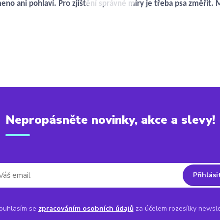
eno ani pohlaví. Pro zjištění správné míry je třeba psa změřit. 
Nepropásněte novinky, akce a slevy!
Přihlási
uhlasím se
zpracováním osobních údajů
za účelem rozesílky newsle