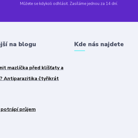
Můžete se kdykoli odhlásit. Zasíláme jednou za 14 dní.
jší na blogu
Kde nás najdete
nit mazlíčka před klíšťaty a
 Antiparazitika čtyřikrát
 potrápí průjem