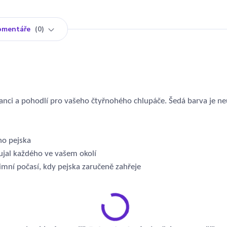
omentáře
0
ganci a pohodlí pro vašeho čtyřnohého chlupáče. Šedá barva je ne
ho pejska
ujal každého ve vašem okolí
imní počasí, kdy pejska zaručeně zahřeje