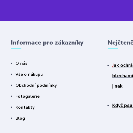
Informace pro zákazníky
Nejčteně
O nás
J
ak ochrá
Vše o nákupu
blechami?
Obchodní podmínky
jinak
Fotogalerie
Když psa
Kontakty
Blog