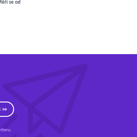
Měří se od
t se
tteru.