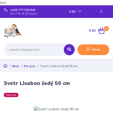
test
+420 777 323 641
CZK
(Po-Pá, 8-16 hod.)
0
0 Kč
Menu
Akce
Pro psy
Svetr Lisabon šedý 50 cm
Svetr Lisabon šedý 50 cm
Novinka