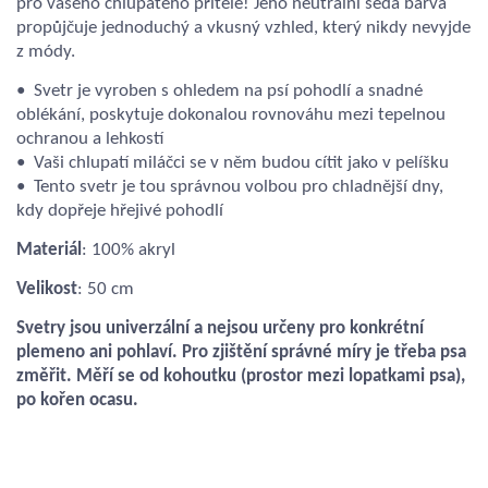
pro vašeho chlupatého přítele! Jeho neutrální šedá barva
propůjčuje jednoduchý a vkusný vzhled, který nikdy nevyjde
z módy.
• Svetr je vyroben s ohledem na psí pohodlí a snadné
oblékání, poskytuje dokonalou rovnováhu mezi tepelnou
ochranou a lehkostí
• Vaši chlupatí miláčci se v něm budou cítit jako v pelíšku
• Tento svetr je tou správnou volbou pro chladnější dny,
kdy dopřeje hřejivé pohodlí
Materiál
: 100% akryl
Velikost
: 50 cm
Svetry jsou univerzální a nejsou určeny pro konkrétní
plemeno ani pohlaví. Pro zjištění správné míry je třeba psa
změřit. Měří se od kohoutku (prostor mezi lopatkami psa),
po kořen ocasu.