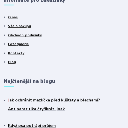
O nás
Vše o nákupu
Obchodní podmínky
Fotogalerie
Kontakty
Blog
Nejčtenější na blogu
J
ak ochránit mazlíčka před klíšťaty a blechami?
Antiparazitika čtyřikrát jinak
Když psa potrápí průjem