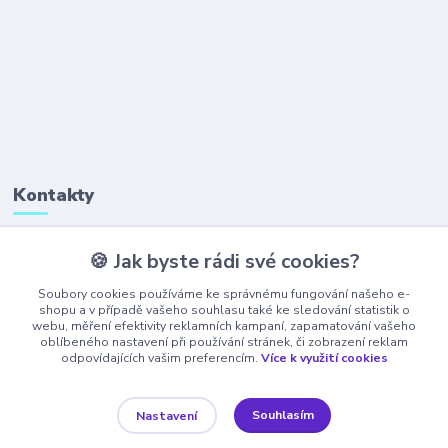
Kontakty
🍪 Jak byste rádi své cookies?
+420 777 323 641
(Po-Pá, 8-16 hod.)
Soubory cookies používáme ke správnému fungování našeho e-
shopu a v případě vašeho souhlasu také ke sledování statistik o
webu, měření efektivity reklamních kampaní, zapamatování vašeho
obchod@ajaxshop.cz
oblíbeného nastavení při používání stránek, či zobrazení reklam
odpovídajících vašim preferencím.
Více k využití cookies
Souhlasím
Nastavení