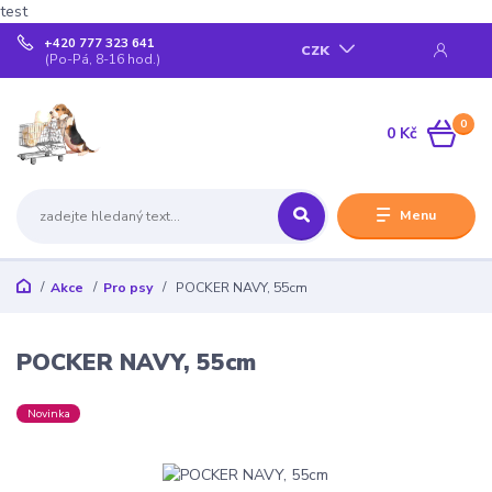
test
+420 777 323 641
CZK
(Po-Pá, 8-16 hod.)
0
0 Kč
Menu
Akce
Pro psy
POCKER NAVY, 55cm
POCKER NAVY, 55cm
Novinka