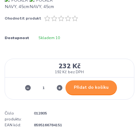
Ohodnotit produkt
Dostupnost
Skladem 10
232 Kč
192 Kč
bez DPH
Přidat do košíku
Číslo
012805
produktu:
EAN kód:
8595166784151