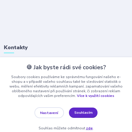
Kontakty
🍪 Jak byste rádi své cookies?
+420 777 323 641
(Po-Pá, 8-16 hod.)
Soubory cookies používáme ke správnému fungování našeho e-
shopu a v případě vašeho souhlasu také ke sledování statistik o
webu, měření efektivity reklamních kampaní, zapamatování vašeho
obchod@ajaxshop.cz
oblíbeného nastavení při používání stránek, či zobrazení reklam
odpovídajících vašim preferencím.
Více k využití cookies
Souhlasím
Nastavení
Souhlas můžete odmítnout
zde
.
Vytvořeno na
Eshop-rychle.cz