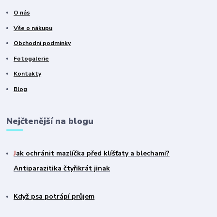
O nás
Vše o nákupu
Obchodní podmínky
Fotogalerie
Kontakty
Blog
Nejčtenější na blogu
J
ak ochránit mazlíčka před klíšťaty a blechami?
Antiparazitika čtyřikrát jinak
Když psa potrápí průjem