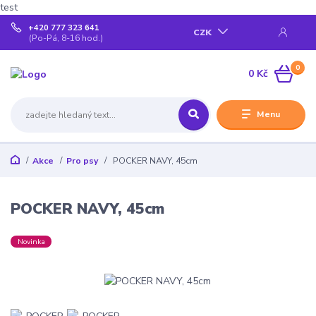
test
+420 777 323 641
CZK
(Po-Pá, 8-16 hod.)
0
0 Kč
Menu
Akce
Pro psy
POCKER NAVY, 45cm
POCKER NAVY, 45cm
Novinka