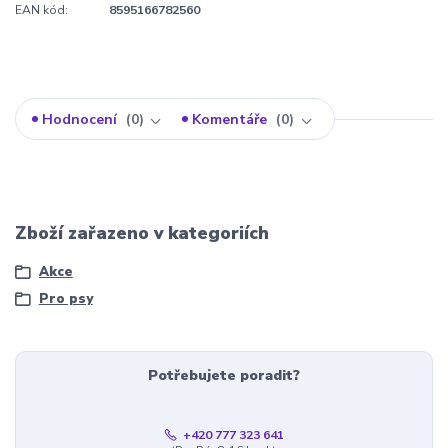
EAN kód:
8595166782560
Hodnocení
0
Komentáře
0
Zboží zařazeno v kategoriích
Akce
Pro psy
Potřebujete poradit?
+420 777 323 641