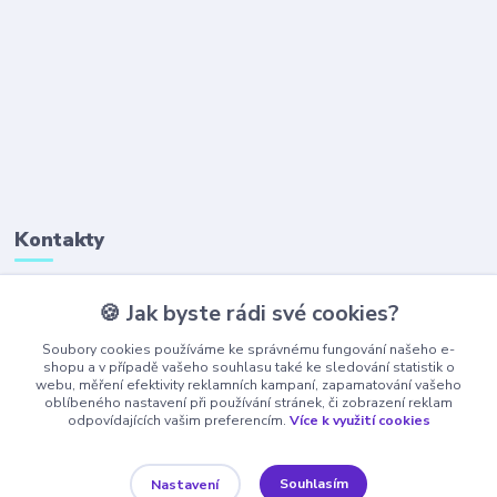
Kontakty
🍪 Jak byste rádi své cookies?
+420 777 323 641
(Po-Pá, 8-16 hod.)
Soubory cookies používáme ke správnému fungování našeho e-
shopu a v případě vašeho souhlasu také ke sledování statistik o
webu, měření efektivity reklamních kampaní, zapamatování vašeho
obchod@ajaxshop.cz
oblíbeného nastavení při používání stránek, či zobrazení reklam
odpovídajících vašim preferencím.
Více k využití cookies
Souhlasím
Nastavení