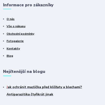
Informace pro zákazníky
O nás
Vše o nákupu
Obchodní podmínky
Fotogalerie
Kontakty
Blog
Nejčtenější na blogu
J
ak ochránit mazlíčka před klíšťaty a blechami?
Antiparazitika čtyřikrát jinak