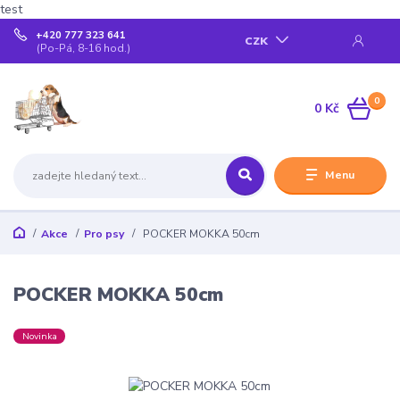
test
+420 777 323 641
CZK
(Po-Pá, 8-16 hod.)
0
0 Kč
Menu
Akce
Pro psy
POCKER MOKKA 50cm
POCKER MOKKA 50cm
Novinka