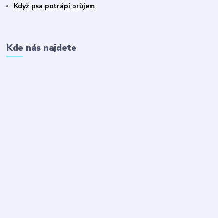
Když psa potrápí průjem
Kde nás najdete