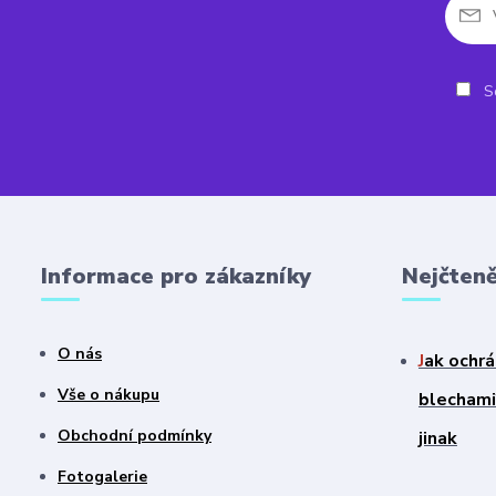
So
Informace pro zákazníky
Nejčteně
O nás
J
ak ochrá
Vše o nákupu
blechami?
Obchodní podmínky
jinak
Fotogalerie