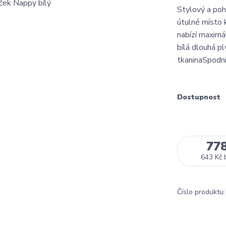
Stylový a poh
útulné místo 
nabízí maximá
bílá dlouhá p
tkaninaSpodní
Dostupnost
77
643 Kč
Číslo produktu: