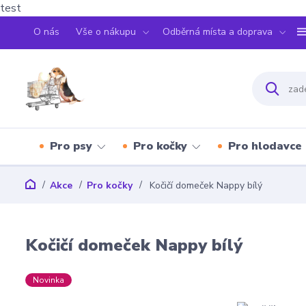
test
O nás
Vše o nákupu
Odběrná místa a doprava
Pro psy
Pro kočky
Pro hlodavce
Akce
Pro kočky
Kočičí domeček Nappy bílý
Kočičí domeček Nappy bílý
Novinka