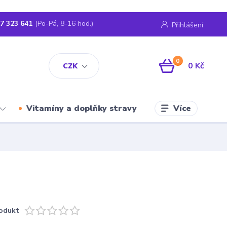
7 323 641
(Po-Pá, 8-16 hod.)
Přihlášení
0
0 Kč
CZK
Více
Vitamíny a doplňky stravy
odukt