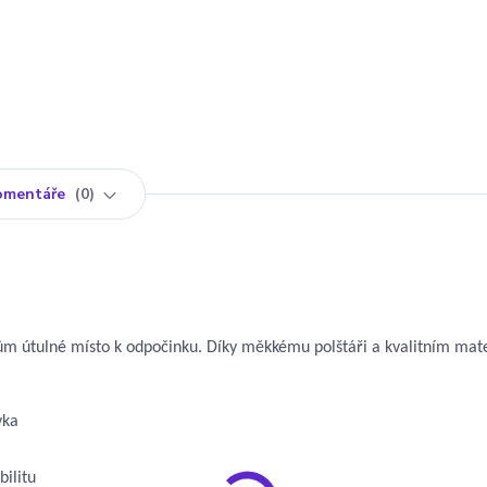
omentáře
0
kům útulné místo k odpočinku. Díky měkkému polštáři a kvalitním mat
vka
bilitu