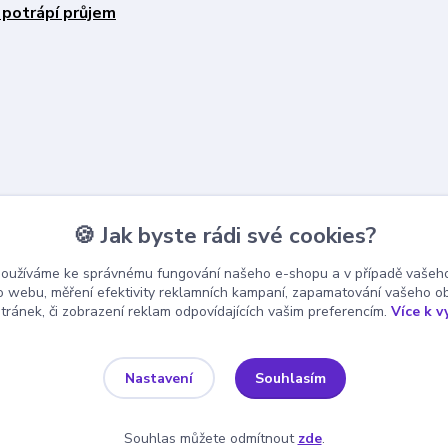
 potrápí průjem
🍪 Jak byste rádi své cookies?
používáme ke správnému fungování našeho e-shopu a v případě vašeho
k o webu, měření efektivity reklamních kampaní, zapamatování vašeho o
stránek, či zobrazení reklam odpovídajících vašim preferencím.
Více k v
Souhlasím
Nastavení
Souhlas můžete odmítnout
zde
.