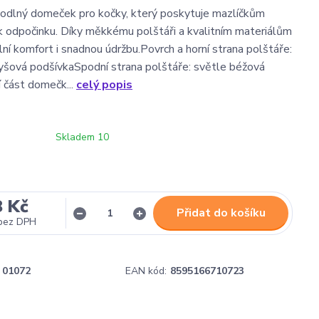
odlný domeček pro kočky, který poskytuje mazlíčkům
k odpočinku. Díky měkkému polštáři a kvalitním materiálům
lní komfort i snadnou údržbu.Povrch a horní strana polštáře:
lyšová podšívkaSpodní strana polštáře: světle béžová
 část domečk...
celý popis
Skladem 10
8 Kč
Přidat do košíku
bez DPH
01072
EAN kód:
8595166710723