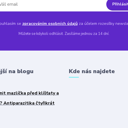
Přihlási
uhlasím se
zpracováním osobních údajů
za účelem rozesílky newsle
Můžete se kdykoli odhlásit. Zasíláme jednou za 14 dní.
jší na blogu
Kde nás najdete
nit mazlíčka před klíšťaty a
 Antiparazitika čtyřikrát