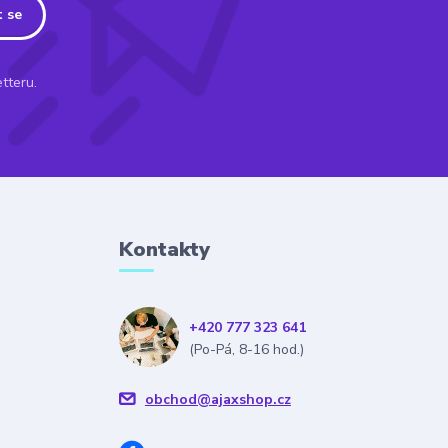
t se
tteru.
Kontakty
+420 777 323 641
(Po-Pá, 8-16 hod.)
obchod@ajaxshop.cz