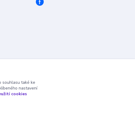
 souhlasu také ke
blíbeného nastavení
yužití cookies
Vytvořeno na
Eshop-rychle.cz