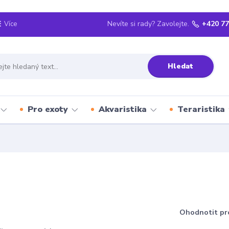
Nevíte si rady? Zavolejte.
+420 77
Více
Hledat
Pro exoty
Akvaristika
Teraristika
Ohodnotit pr