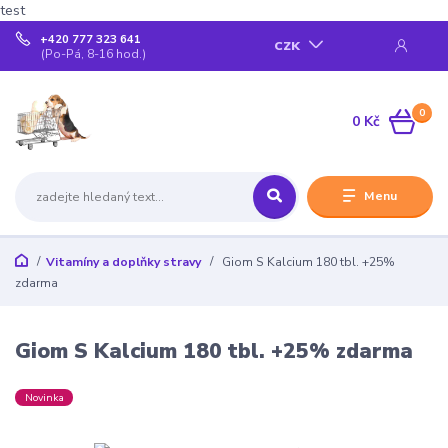
test
+420 777 323 641
CZK
(Po-Pá, 8-16 hod.)
0
0 Kč
Menu
Vitamíny a doplňky stravy
Giom S Kalcium 180 tbl. +25%
zdarma
Giom S Kalcium 180 tbl. +25% zdarma
Novinka