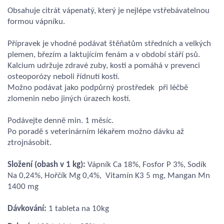
Obsahuje citrát vápenatý, který je nejlépe
vstřebávatelnou
formou vápníku.
Přípravek je vhodné podávat štěňatům
středních a velkých
plemen, březím a laktujícím fenám a v období stáří psů.
Kalcium udržuje zdravé zuby, kosti a pomáhá v prevenci
osteoporózy neboli řídnutí kostí.
Možno podávat jako podpůrný prostředek při léčbě
zlomenin nebo jiných úrazech kostí.
Podávejte denně min. 1 měsíc.
Po poradě s veterinárním lékařem možno dávku až
ztrojnásobit.
Složení (obash v 1 kg):
Vápník Ca 18%, Fosfor P 3%, Sodík
Na 0,24%, Hořčík Mg 0,4%, Vitamín K3 5 mg, Mangan Mn
1400 mg
Dávkování:
1 tableta na 10kg