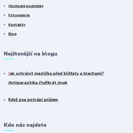
Obchodní podmínky
Fotogalerie
Kontakty
Blog
Nejčtenější na blogu
J
ak ochránit mazlíčka před klíšťaty a blechami?
Antiparazitika čtyřikrát jinak
Když psa potrápí průjem
Kde nás najdete